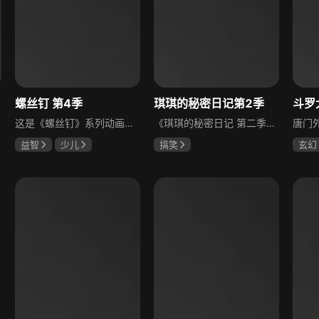
螺丝钉 第4季
琪琪的秘密日记第2季
斗罗
这是《螺丝钉》系列动画的第四季，属于面向儿童的益智科普动画。本季保留了螺小西、螺小诺等观众熟知的核心角色，还新增了螺丝钉家族的双胞胎伙伴弗里克、吉克，以及他们的家长螺奶奶。新成员的加入拓展了故事线，带来更丰富的科普内容与趣味情节，延续了系列作品通过日常场景传递科学知识、引导孩子观察生活的核心定位。
《琪琪的秘密日记 第二季》以一所小学校园为背景，讲述活泼开朗的主人公琪琪和一群性格各异、善良可爱的小伙伴们之间发生的故事，这些故事诙谐有趣，由点及面地反映了现代孩子们的心路历程，展示校园生活的喜怒情怀和童心的快乐无忌，是适合儿童观看的校园动画。
益智
少儿
搞笑
玄幻
程玉