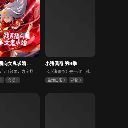
我直播向女鬼求婚 动态漫画
小猪佩奇 第9季
为博取节目效果，方宁找来廉价剧组，计划在公主坟直播过夜，直播中途却出意外——方宁误将女鬼认作剧组女演员，直接当众求婚，没承想对方竟当真，他这下陷入了不知如何收场的尴尬境地。作品以都市灵异为背景，融合直播、搞笑、奇幻等元素，围绕这场乌龙求婚展开一连串啼笑皆非的故事，展现普通人遭遇超自然事件后的窘迫与应对，充满轻松搞怪的喜剧氛围。
《小猪佩奇》是一部针对学龄前儿童的动画片，讲述的是一只名叫佩奇的可爱小猪的故事。四岁的佩奇和她的妈妈、爸爸以及弟弟乔治生活在一起。动画中以有趣的方式展示了小朋友的各种生活初体验，不论是去看牙医、学习制作蛋糕、还是外出度假等，都可以帮助小朋友学习并度过他们自己人生的初次体验。每集5分钟，围绕佩奇每天的趣事和积极的家庭价值观展开，非常贴近生活，让小朋友和家长感受到和家人及朋友相处的快乐时光。专辑内包含《小猪佩奇第9季》《小猪佩奇第9季续集》内容，畅看全集。
恋爱
生活日常
动物