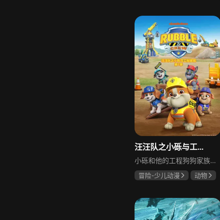
汪汪队之小砾与工程家族
小砾和他的工程狗狗家族搬到建筑师小湾，他们在这里生活、玩耍，打造社区所需的各类设施。小砾参加冒险湾家庭聚会时，被古威市长的妹妹桂威市长叫到建筑师小湾，帮助当地的建筑项目，建好桥梁后，他建议家人们搬来，他们在此成立“小砾与工程家族”建筑公司，开启全新的冒险与生活。
冒险-少儿动漫
动物