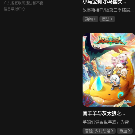
小马宝莉 小马国女孩系列
广东省互联网违法和不良
信息举报中心
故事衔接TV版第三季结局，紫悦进化为天角兽加冕新公主后的生活。紫悦加冕后不久，水晶帝国珍贵王冠被盗，为找回王冠，她独自前往平行世界。剧集以奇幻冒险为核心，围绕紫悦的平行世界之旅展开，展现魔法与勇气的碰撞，充满童趣与奇幻色彩。
动物
魔法
喜羊羊与灰太狼之破界山海诀
羊狼们做客盘羊族，为帮暖羊羊抢回妈妈留下的项链，大家误入山海界，众人因此邂逅神奇的异兽，并与它们结为伙伴从而获得力量，在山海界寻找失物的过程中，羊狼们克服重重困难慢慢找到线索，最终大家历经险阻，阻止了反派的阴谋，守护了山海界的和平。
冒险-少儿动漫
热血