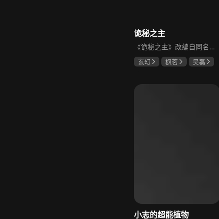
诡秘之主
《诡秘之主》改编自同名小说，是一部融合塔罗、蒸汽朋克、超能力元素的奇幻悬疑动画。周明瑞自异世界而来，以“克莱恩”的身份加入这个疯狂恐怖的世界，2026年6月20日开播的特别篇包含白银城篇、猎物篇等内容，讲述克莱恩在灰雾之上的冒险及塔罗会成员的任务，充满神秘与未知。
玄幻
枫茗
吴磊
金弦
小志的超能植物