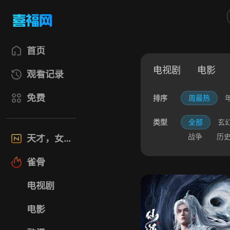
首页
电视剧
电影
观看记录
免费
排序
周最热
类型
全部
玄
战争
历
天才，女友
雀骨
电视剧
电影