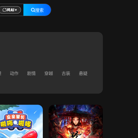
搜索
理
动作
剧情
穿越
古装
悬疑