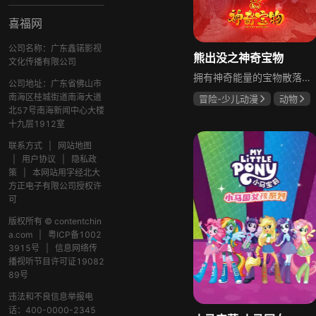
喜福网
公司名称：广东鑫锘影视
熊出没之神奇宝物
文化传播有限公司
拥有神奇能量的宝物散落狗熊岭，这些具有极强危险性和破坏性的宝物，随时会危害到森林里的人类和动物。为了保护狗熊岭的和平与安宁，熊大、熊二和光头强必须尽快行动寻回宝物，与此同时还要对抗意图抢夺宝物的反派，狗熊岭的日子注定不会平静。
公司地址：广东省佛山市
南海区桂城街道南海大道
冒险-少儿动漫
动物
北57号南海新闻中心大楼
张秉君
谭笑
十九层1912室
张伟
联系方式
|
网站地图
|
用户协议
|
隐私政
策
|
本网站用字经北大
方正电子有限公司授权许
可
版权所有 © contentchin
a.com
|
粤ICP备1002
3915号
|
信息网络传
播视听节目许可证19082
89号
违法和不良信息举报电
话：400-0000-2345