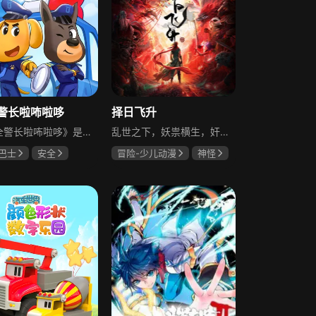
警长啦咘啦哆
择日飞升
《安全警长啦咘啦哆》是一部面向儿童的安全教育动画，正气阳光的帅狗啦咘啦哆警长，与冒失又热血的小警员杜兵一起，为森林小镇的居民解谜、侦破各类案件。剧情覆盖居家生活到户外游玩的诸多场景，搭配引人入胜的故事情节、夸张搞笑的角色表情及动作设计，让孩子们在轻松的故事氛围中潜移默化地汲取实用的安全知识。
乱世之下，妖祟横生，奸佞当道。又值幽界入侵，人、幽两界势力荼毒人间，捕蛇者许应因看不惯为幽界卖命的草头神欺压百姓，反抗犯下弑神之罪，又出手打死了不作为的朝廷官员，遭两界势力追杀，开启了逃亡的生涯······
巴士
安全
冒险-少儿动漫
神怪
史泽鲲
赵梦娇
张惠霖