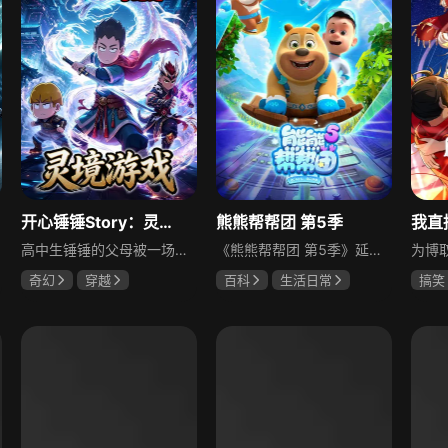
开心锤锤Story：灵境游戏
熊熊帮帮团 第5季
高中生锤锤的父母被一场车祸夺走性命，姐姐菲菲重伤垂危，百万医疗费将他逼入绝境。他意外被拉入“灵境”游戏，这里拥有神奇丹药和功法，灵者可在地图内搜集物资、激活传送阵，成功撤离就能带回物资。锤锤初次撤离便成功，变卖物资凑齐医药费，却被告知唯有“不死药”才能救姐姐。为寻药，他再度闯入灵境，与队友鸡仔联手争夺天道匣。随着灵境管理局行动、灵者课堂开启，锤锤在一次次生死撤离中飞速成长，誓要打破规则，逆转命运
《熊熊帮帮团 第5季》延续前作温暖、轻松、愉快的故事风格，以弘扬传统文化、“生命教育与自然尊重”为核心主题，讲述生态守护的故事，构建立体的自然认知体系。在森林小镇的四季更迭中，熊大、熊二、光头强和小山神团子组成的“熊熊帮帮团”是大家的守护者，以守护自然生态为使命，展开一场关于生命教育与自然尊重的探索之旅。从春天的飞絮治理到冬季的树木保护，帮帮团通过充满智慧与温情的自然事件，带领小镇居民领悟生命的奥秘与自然的法则。本季通过“问题-探索-解决-反思”的故事模式，构建完整的生态教育闭环：从发现飞絮根源到系统性治理，从误解树木“生病”到认知生长规律，每个危机解决后增设的防护栏、科普牌、生态观察站，都将临时救助升华为长效保护机制。最终在漫天窗花与桂花香中，小镇居民完成从“自然索取者”到“生态守护者”的蜕变，奏响一曲人与自然和谐共生的生命赞歌。
奇幻
穿越
百科
生活日常
搞笑