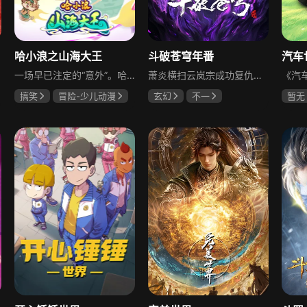
哈小浪之山海大王
斗破苍穹年番
一场早已注定的“意外”。哈小浪与星狗伙伴们卷入神秘光辉，在彼此不知情的情况下，分别来到了一个满溢东方神韵的山海世界。这里疆域无垠，超乎认知的灵兽与山海民几乎无处不在。初来乍到的哈小浪，被新朋友彻天、飞鸢、独影错认成他们召唤的“天选之王”，并误打误撞当上了氾叶国大王。然而！在别人眼中狂拽无敌强的哈小浪，实际却是个只有半吊子力量的“大废材”！起初，哈小浪只想逃走，找回失散的伙伴们一起回家。然而，在与大家相处中，哈小浪察觉到了山海世界的“不对劲”。这是一个顺天应人的世界，生来便已注定的铭文之力决定着一个人的价值。如此刻板的规则，我们的哈王当然不肯认同！在他的坚持与努力下，众多受此所苦的国民与灵兽获得了救赎。渐渐地，哈小浪一步步“弄假成真”，成为了真正的大王。然而！更加艰巨的挑战也接踵而至——迷失的伙伴、侵略的恶毒之国，还有潜伏于树海、足以覆灭山海世界的诡异天灾。我们的哈王到底能否应对这一切？
萧炎横扫云岚宗成功复仇，药老灵魂却被魂殿掳走。魂殿暗借小医仙之手，命毒宗围剿萧炎的炎盟，刚晋级斗皇的萧炎虽成功化解危机，却身中魔毒斑。为解毒也为解救药老，萧炎带着小医仙和紫研前往中州，等待他们的是未知的命运与更多挑战，充满玄幻色彩与冒险元素。
搞笑
冒险-少儿动漫
玄幻
不一
暂无
冯骏骅
陈奕雯