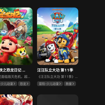
猪猪侠之恐龙日记 第7季
汪汪队立大功 第11季
恐龙星面临毁灭危机，超星特工猪猪侠和同伴阿五、六六、阿七等，协助迷糊博士将恐龙星恐龙转移到方舟。他们克服恐龙星恶劣气候环境，根据不同恐龙生活习性、情绪状态接触恐龙，过程中不怕艰辛，如为让黄昏龙吃难摘果子找功夫大师特训，帮失眠寐龙找睡觉地方不眠不休，与恐龙建立互信顺利完成转移，也获得成长，成为共同守护恐龙的好伙伴。
《汪汪队立大功 第11季》是一部受欢迎的学龄前系列动画片，汪汪队由阿奇、毛毛、灰灰、路马、小砾和天天六只英雄狗狗组成，他们的主人是10岁的科技小天才莱德。莱德精通科技，在拯救了6条小狗后将他们训练成本领高强的狗狗巡逻队，每只小狗都性格鲜明、各有特长。不管遇到多么困难和危险的救援任务，他们总忘不了相互玩闹营造轻松气氛，每次都能顺利完成任务，这些英勇的狗狗相信“世上无难事，只怕有心人”，一起执行任务维护社区安全。在第十一季中，阿宝兄弟去探索洞穴，洞穴崩塌时他们抓着攀附在钟乳石上，只能靠小砾、毛毛跟洛希来拯救他们。
-少儿动漫
恐龙
冒险-少儿动漫
救援