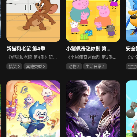
新猫和老鼠 第4季
小猪佩奇迷你剧 第3季
安全
《新猫和老鼠 第4季》延续经典IP的趣味内核，猫和老鼠的主角在现代化的全新环境中相遇，开启了一系列全新的故事线，还引入了不少全新的人物角色。剧情场景也跳出了常规设定，覆盖了从中世纪城堡到疯狂科学家实验室等诸多奇妙且充满想象力的世界，用轻松搞笑的风格演绎追逐与互动的日常，适合全年龄段观众观看。
《小猪佩奇迷你剧 第3季》延续温馨治愈的风格，佩奇和家人的冒险场景进一步拓展，涵盖自助餐厅、玩具店、游戏厅、水族馆、植物园、巧克力工厂、洗车场等诸多趣味场景。剧情内容丰富，既有照顾感冒家人的温情日常，也有学习环保常识、体验科技设备、参与手工制作的成长内容，每集都传递家庭温暖、友谊可贵、尝试勇气与成长喜悦，适合全家一起观看，在轻松幽默中感受爱与分享的美好。
搞笑
其他类型
动物
生活日常
宝宝
暂无