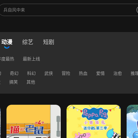
动漫
综艺
短剧
年度最热
最新上线
幻
奇幻
科幻
武侠
冒险
热血
爱情
治愈
推
史
搞笑
其他