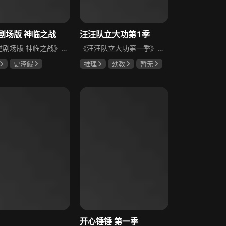
剧场版 神临之战
汪汪队立大功第1季
《仙逆剧场版 神临之战》是仙逆动画首部剧场版，讲述王林自古神之地后，修魔内海永夜魔城一夜崛起，不断对修魔海周边宗门下手。李慕婉在护门大战中身中奇毒，性命攸关，王林得知此事后，携其再次闯入修魔内海，千年阴谋浮出水面，剧情跌宕起伏，充满玄幻色彩。
《汪汪队立大功第一季》是美国尼克频道2014年热播的学龄前儿童教育动画片，讲述男孩莱德带领狗狗救援队的精彩故事。该系列2013年8月首播，2014年8月第一季26集播完，每集23分钟含2个故事片段，适合3岁以上儿童，能让孩子在欣赏动画的同时，学到基础的安全和救援知识。
史泽鲲
推理
幼教
暂无
霖
刘琮
开心锤锤 第一季