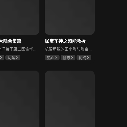
大陆合集篇
咖宝车神之超能救援
唐门外门弟子唐三因偷学内门绝学不容于唐门，跳崖后穿越到武魂世界斗罗大陆。这里每人六岁会觉醒武魂，部分武魂可修炼成魂师。唐三在圣魂村开启修炼之路，怀揣振兴唐门的梦想，带着唐门暗器在武魂世界闯荡。
机智勇敢的田小咖与咖宝组成超强救援搭档，时刻守护身边世界。新一季冒险开启，小咖认识失忆神秘咖宝，帮它找回记忆时，其独特能力为团队注入新能量。接踵而至的编程机器人骚乱、虚拟现实病毒挑战、人工智能芯片失控、发电细菌争夺战，还有蚊虫泛滥生态危机、动物领地争斗、海洋救灾、太空营救等考验，小咖凭智慧沉着应对，率领咖宝并肩作战化解危机，反派也逐渐被正义与善意感化改邪归正。
沈磊
热血
励志
何纯
珠
黄翔宇
陈志诚
张力萌