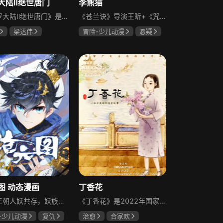
大陆Ⅱ绝世唐门
李熊猫
《斗罗大陆Ⅱ绝世唐门》是一部玄幻冒险动画，背景设定在没有魔法、斗气、武术，却有武魂的斗罗大陆。故事发生在唐门创立万年之后，此时唐门已式微，一代天骄横空出世，新一代史莱克七怪能否重振唐门，谱写一曲绝世唐门之歌？百万年魂兽、手握日月摘星辰的死灵圣法神、导致唐门衰落的全新魂导器体系，一切的神奇都将一一展现，唐门暗器能否重振雄风，唐门能否重现辉煌，是剧情的核心看点。
《苍兰诀》导演王昕+《咒术回战》总作监西位辉实，联手打造国风武侠与星际科幻对撞的高燃新番！改编自文舟创作的小说，讲述被妖族养大的人族少年李熊猫奉师命走出黑白山，去杀三个覆灭妖族的仇人，并在追查真相的过程中，逐步揭开人妖之争、王朝秘辛与自身命运之谜的故事。
梁达伟
冒险-少儿动漫
悬疑
菁
孙恺寅
图 动态漫画
丁香花
大周王朝人妖共存，妖族残暴横行，人族一致对外，努力培养人类强者，其中最强的人被称为“神魔”。吴州东宁府孟家公子孟川，因年幼时目睹母亲被妖魔所害，自此勤学苦练，希望能为母亲复仇。孟家本是东宁府五大神魔世家之一，但是由于孟家的老祖宗孟仙姑的生命即将走到尽头，地位已经岌岌可危。孟川原本平静的生活被打破，为了家族的荣耀，孟川在自身努力和家族倾力培养之下苦炼技艺，凝元神、悟刀势。最后离开东宁府，和伙伴一同前往最古老的宗派元初山继续学艺。
《丁香花》是2022年国家广电推荐的优秀国产动画，以革命烈士丁香的生平为原型，讲述她的成长故事，凸显时代女性的坚韧与担当。1910年成为弃婴的丁香被外籍修道士收养，15岁进入大学后受进步思想影响加入共青团，后成为党员从事地下工作，用乐谱编制特殊情报传递信息。执行任务时被叛徒出卖，狱中她在母爱与信仰间抉择，最终坚守秘密，带着未出生的孩子与重要情报壮烈牺牲。
-少儿动漫
复仇
治愈
合家欢