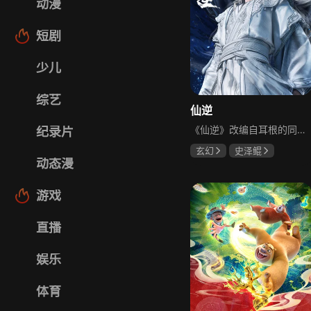
动漫
短剧
少儿
综艺
仙逆
《仙逆》改编自耳根的同名小说，讲述乡村平凡少年王林以心中执念为动力，踏上逆仙修行之路的故事。他所求不仅是长生，更要摆脱蝼蚁般的卑微命运，坚信道在人为，以平庸资质踏入修真仙途，历经坎坷风雨，凭借聪睿心智逐步突破困境，一步步走向巅峰，最终凭一己之力扬名修真界，是一部充满励志色彩的修真题材动画。
纪录片
玄幻
史泽鲲
动态漫
张惠霖
王婧儿
游戏
直播
娱乐
体育