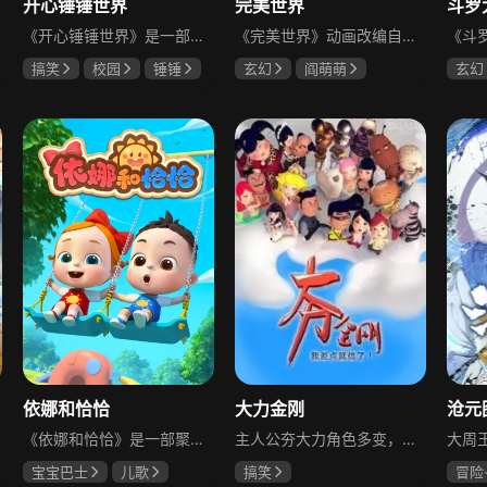
开心锤锤世界
完美世界
斗罗
《开心锤锤世界》是一部搞笑日常动画，故事发生在一个充满趣味的世界里，生活着乐观善良的少年锤锤，以及他性格各异的家人和朋友们。他们在日常琐事中脑洞大开，以充满趣味的方式应对各类生活琐事或难题，过程中碰撞出诸多欢乐的火花，幽默的情节背后也包含着积极向上的内容，能给观众带来轻松愉悦的观看体验。
《完美世界》动画改编自起点白金作者辰东遮天三部曲的第二部，聚焦男主石昊的传奇修道历程。石昊为修道而生、为应劫而至，身化亿万血雨洒落万古岁月，历经无数时空熬炼与岁月长河洗礼，最终他化万古、他化自在。动画还原原著的宏大世界观与热血冒险主线，呈现石昊从懵懂少年成长为盖世强者的极致辉煌，讲述其跨越万古的修行、征战与守护，为观众展现东方玄幻世界的壮阔史诗与无尽传说。
搞笑
校园
锤锤
玄幻
阎萌萌
玄幻
锦鲤
阎么么
唐雅
依娜和恰恰
大力金刚
沧元
《依娜和恰恰》是一部聚焦亲子教养的动画，主打适龄适性、科学教养的理念。动画主角是性格鲜明的龙凤胎依娜和恰恰，安安是他们的好哥哥兼小老师，大家庭里的爸爸妈妈关心每个孩子的发展需求、能力与个性，通过科学有趣的方式引导孩子成长，培养同理心与责任感，营造出活泼温馨的家庭氛围，是适合家长与孩子共同观看的优质内容。
主人公夯大力角色多变，他是卵蛋国的王子，也是苦苦追求女神的屌丝，亦或是无所不能的武林高手，在源于生活或者高于生活的场合里，发生着一个个啼笑皆非、令人捧腹的故事，以轻松搞笑的风格展现多样的人生片段，充满趣味与笑点。
宝宝巴士
儿歌
搞笑
冒险