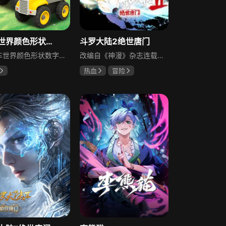
汽车世界颜色形状数字乐园
斗罗大陆2绝世唐门
《汽车世界颜色形状数字乐园》是一部面向幼儿的益智早教视频，通过可爱的动画与动态鲜活的情境，带领小朋友中英双语认识颜色、学习形状和数字，将英语学习融入生动有趣的场景中，打破传统学习的枯燥感，激发孩子的学习兴趣，帮助孩子轻松掌握基础认知内容。
改编自《神漫》杂志连载漫画《绝世唐门》，第一季围绕霍雨浩展开剧情。霍雨浩幼年因母亲被同父异母的白虎公爵嫡子戴华斌打死，带着仇恨离开白虎公爵府，经历一系列奇遇后进入斗罗大陆第一院校史莱克学院学习，却在学院的新手考核比赛中，意外遇到了杀母仇人戴华斌，由此开启了充满爱恨纠葛与成长的冒险之路。
热血
冒险