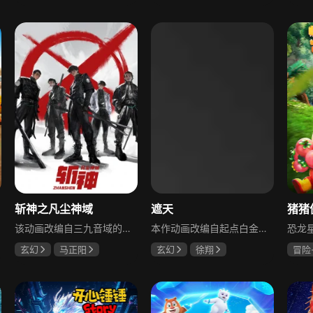
暂无
斩神之凡尘神域
遮天
该动画改编自三九音域的原著《我在精神病院学斩神》，讲述迷雾降临、神明复苏的背景下，失明高中生林七夜阴差阳错成为守夜人，带领队友清剿现代社会的神话生物，最终踏上斩神之路，逐步从守小家成长为守国家的都市奇幻故事。
本作动画改编自起点白金作者辰东遮天三部曲的第一部——遮天。冰冷黑暗的宇宙深处，九具庞大龙尸拉着一口青铜古棺亘古长存，这是太空探测器捕捉到的震撼画面。九龙拉棺究竟是回到上古还是来到星空彼岸？一个浩大的仙侠世界光怪陆离，神秘无尽，热血沸腾，欲望如深渊，开启一段登天路、踏歌行的冒险。
玄幻
马正阳
玄幻
徐翔
冒险
王潇倩
段艺璇
李蝉妃
赵乾景