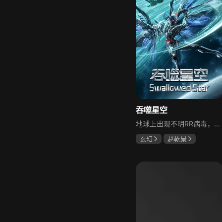
吞噬星空
地球上出现不明RR病毒，感染动物变异成怪兽入侵，人类面临毁灭筑起围墙成立基地市，这段磨难被称为“大涅槃时期”。极端环境下人类体能进步，尚武之风兴起，佼佼者被称为“武者”。18岁罗峰梦想成为武者，高考前怪兽袭击改变他的人生轨迹，被武者保卫基地市的场景感染，立志成为武者保护所爱之人。他家庭条件不佳靠自己努力，艰苦磨砺发掘潜能提升能力，扛起家庭重担，与正义武者联手对付凶恶怪兽，守护人类家园。
玄幻
赵乾景
谢莹
刘雯