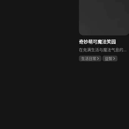
奇妙萌可魔法笑园
在充满生活与魔法气息的夏妮镇，有一群来自星星秘境、拥有各异魔法的小精灵——星星萌可。故事围绕这群性格鲜明、活泼好动的萌可展开，讲述他们日常相处中因性格和魔法差异引发的无数啼笑皆非的误会、令人捧腹的冲突，以及最终在欢笑与泪水中相互理解、共同成长的温馨轻喜剧。
生活日常
益智