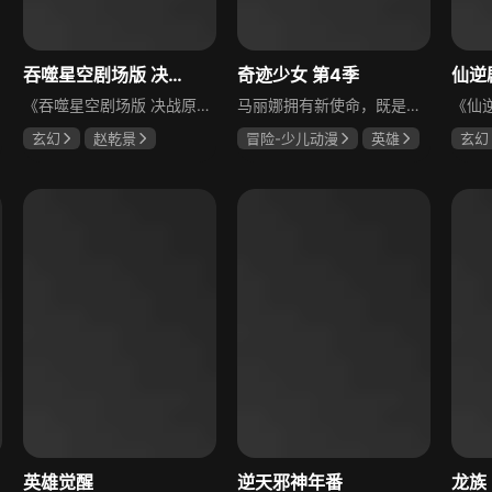
吞噬星空剧场版 决战原始星
奇迹少女 第4季
仙逆
《吞噬星空剧场版 决战原始星》是一部科幻冒险动画，讲述了罗峰在原始星历练期间，面对异族的觊觎和围剿，丝毫不慌乱，利用自己的智慧和实力反杀对方，维护了人族尊严。“我有一刀，可斩宇宙！”那柄有着震撼人心的美丽战刀，伴随着罗峰一路斩杀！妖族、机械族与虫族再次出现，组成三族联盟，三族首领联合6000名宇宙尊者围剿罗峰，罗峰施展“我为宇宙”的强大威力，将其一举歼灭。
马丽娜拥有新使命，既是保护巴黎的超级女英雄奇迹少女，也是米可幻奇新守护者。为守护秘密身份与魔法精灵安全，她刻意避开好友阿雅和卢凯，造成不少误会，承受巨大压力，与艾俊也逐渐疏远。与此同时，拥有蝴蝶及孔雀米可幻奇的影魔蝶带来新危机，马丽娜需加倍努力隐藏秘密，奇迹少女要变得更强大，他们将组成新英雄联盟继续使命，保卫热爱的城市。
玄幻
赵乾景
冒险-少儿动漫
英雄
玄幻
刘雯
吴磊
张惠
英雄觉醒
逆天邪神年番
龙族