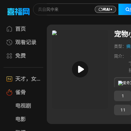
首页
宠物
观看记录
类型：
搞
免费
简介：
天才，女友
爱奇
雀骨
1
电视剧
11
电影