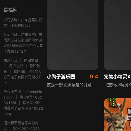
喜福网
公司名称：广东鑫锘影视
文化传播有限公司
公司地址：广东省佛山市
南海区桂城街道南海大道
北57号南海新闻中心大楼
十九层1912室
联系方式
|
网站地图
|
用户协议
|
隐私政
策
|
本网站用字经北大
9.4
小鸭子游乐园
宠物小精灵X
方正电子有限公司授权许
可
这是一部充满童趣的儿童动画，故事的核心发生在农场之中，主角是一群活泼可爱的小鸭子。这群小鸭子的日常从不缺乏新鲜感，每天都有全新的冒险等待它们开启，也会遇到各种各样的问题需要解决，过程中还时常闹出令人捧腹的笑话。如今这群小鸭子拥有了专属于自己的游乐园，在这个全新的场景里，会有更多新奇又有趣的故事围绕着它们展开，等待小观众们去发现。
版权所有 © contentchin
a.com
|
粤ICP备1002
3915号
|
信息网络传
播视听节目许可证19082
89号
违法和不良信息举报电
话：400-0000-2345