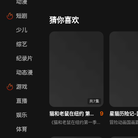
动漫
短剧
猜你喜欢
少儿
综艺
纪录片
动态漫
游戏
直播
共7集
9
猫和老鼠在纽约 第1季 英文版
星猫历险记-
娱乐
《猫和老鼠在纽约第一季》延续诙谐风格，猫和老鼠这对欢喜冤家来到纽约，住皇家大门酒店，展开一系列爆笑追逐。在店铺、博物馆等场景引发意外，汤姆曾抓小偷成英雄，老鼠结识梦游大象，他们也会合作，如携手偷回被抢的甜甜圈，日常互动充满笑料与欢乐，让人捧腹。
体育