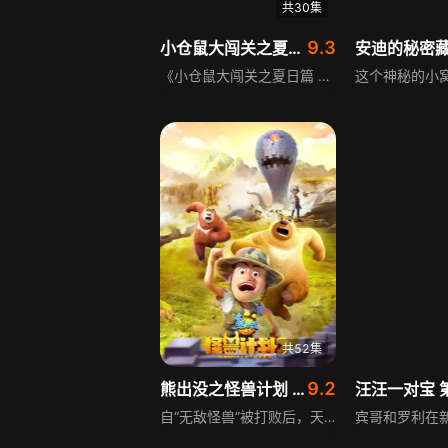
共30集
9.3
小仓鼠大闯关之夏日篇 第1季
《小仓鼠大闯关之夏日篇 第1季》讲述冒险归来的小仓鼠回到小屋后，门外传来脚步声，新的挑战接踵而至，小仓鼠又要发起新一轮的冒险挑战，这个夏天注定要迎来一场精彩纷呈的仓鼠大冒险。
共52集
9.2
熊出没之怪兽计划 第2季
自“无敌怪兽”被打败后，天才威便受了很大的打击，十分颓废。就在此时，助手洞洞幺无意间从偶然寻回的能量石碎片中发现，能量石碎片竟然也有着十分惊人的威力！于是，为了寻回所有碎片，重新激活能量石，天才威和洞洞幺谋划着新的“怪兽计划”出发了。为了维护森林的和谐安宁和动物伙伴们的安全，得知计划的熊大、熊二和光头强决定再次阻止天才威，于是，惊险而逗趣的能量石碎片争夺战开始了！