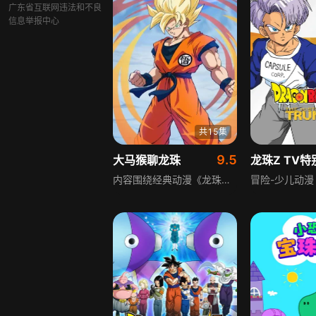
广东省互联网违法和不良
信息举报中心
共15集
9.5
大马猴聊龙珠
龙珠Z TV特
内容围绕经典动漫《龙珠》展开，讲述了世界上散落的七颗龙珠的传说，集齐龙珠可召唤神龙实现愿望。深山里本领高强的孙悟空随天才科学家布尔玛走出大山，踏上寻找龙珠的冒险之旅，途中结识龟仙人、雅木茶等伙伴，经历各类奇遇与爆笑故事，同时与为私欲找龙珠的邪恶势力展开激斗，开启了充满浪漫与热血的大世界冒险。