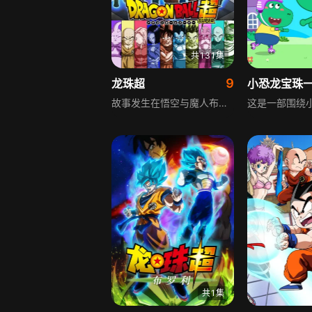
共131集
9
龙珠超
小恐龙宝珠
故事发生在悟空与魔人布欧的壮绝战斗结束后，地球恢复和平之后。沉睡多年的破坏神比鲁斯觉醒，曾的宇宙帝王弗利萨复活，接连的威胁逼近悟空等人，地球周边还发生星球消失的奇怪现象，神秘新角色象帕也登场，新的冒险就此展开。
共1集