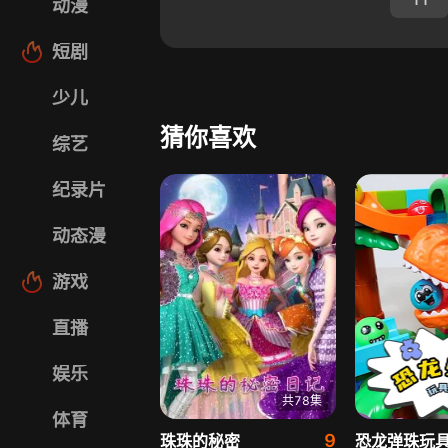
动漫
短剧
少儿
猜你喜欢
综艺
纪录片
动态漫
游戏
直播
娱乐
共78集
体育
9
珠珠的秘密
恐龙弹珠玩