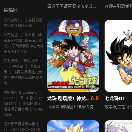
童话王国遭巫婆攻击变成石头，秘密石头被打碎散落各处，现实世界也受影响。晚到庆典的珠珠和鲁鲁为恢复童话王国与现实世界，踏上收集秘密花朵胶带的冒险之旅，过程充满挑战与奇幻色彩。
喜福网
公司名称：广东鑫锘影视
文化传播有限公司
公司地址：广东省佛山市
南海区桂城街道南海大道
北57号南海新闻中心大楼
十九层1912室
联系方式
|
网站地图
|
用户协议
|
隐私政
策
|
本网站用字经北大
方正电子有限公司授权许
可
共1集
版权所有 © contentchin
6.8
龙珠 剧场版1 神龙传说
七龙珠GT
a.com
|
粤ICP备1002
3915号
|
信息网络传
《龙珠 剧场版1 神龙传说》是龙珠系列的首部剧场版，影片以主角孙悟空与伙伴布尔玛踏上寻找龙珠的冒险为主线，讲述了他们在寻珠过程中，对抗皮拉夫一伙阴谋的故事。皮拉夫一伙妄图利用龙珠实现自己的野心，孙悟空与布尔玛凭借勇气与智慧，一次次化解危机，最终成功召唤出神龙，实现了属于他们的愿望，开启了龙珠系列的奇幻冒险篇章。
播视听节目许可证19082
89号
违法和不良信息举报电
话：400-0000-2345