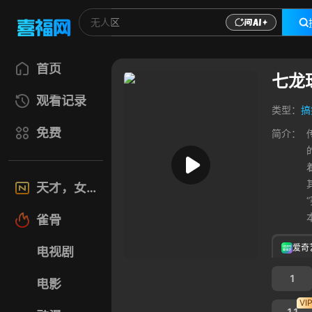
首页
七龙
观看记录
类型：
搞
免费
简介：
天才，女友
雀骨
爱奇
电视剧
1
电影
VI
11