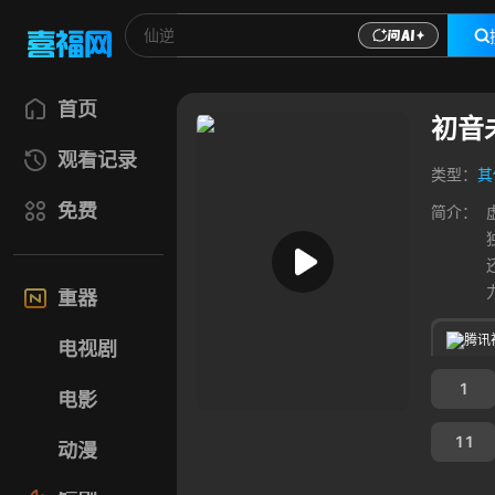
首页
初音
观看记录
类型：
其
免费
简介：
重器
腾讯
电视剧
1
电影
11
动漫