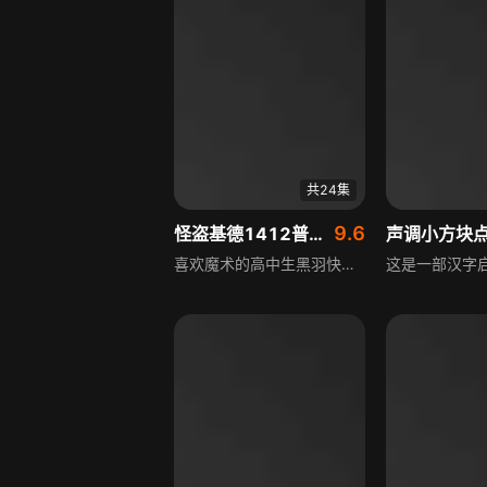
共24集
9.6
怪盗基德1412普通话版
声调小方块
喜欢魔术的高中生黑羽快斗，在房间密室发现怪盗基德的服装，后从父亲助手寺井黄之助口中得知父亲是怪盗基德且被暗杀，为找杀父仇人，快斗以第二代怪盗基德身份调查，活动中与杀父仇人神秘组织相遇，故事正式展开。