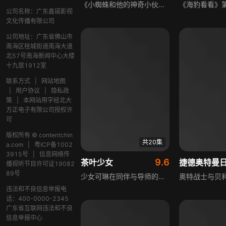
《小蜘蛛和他的神奇小伙伴们:家园守护者 英文版》是一部充满正能量的少儿超级英雄动画。小蜘蛛彼得和他的好伙伴迈尔斯、格温组成了蜘蛛小队，平日里他们与梅姨一起愉快相处，一旦出现意外情况，就会立刻变身成为蜘蛛侠，集体出动。他们发挥各自超强的能力和智慧，与电光人、绿魔、沙人等反派势力对抗，维持城市的正常运转，救整座城市于水火之中。
公司名称：广东鑫锘影视
文化传播有限公司
公司地址：广东省佛山市
南海区桂城街道南海大道
北57号南海新闻中心大楼
十九层1912室
联系方式
|
网站地图
|
用户协议
|
隐私政
策
|
本网站用字经北大
方正电子有限公司授权许
可
版权所有 © contentchin
共20集
a.com
|
粤ICP备1002
3915号
|
信息网络传
9.6
茶叶少女
捷德奥特曼
播视听节目许可证19082
89号
少女可琳在同伴与导师的指引下，踏上充满挑战的旅程，穿行于五角极星的险恶地形之中，沿途面临诸多阻碍与考验。在其他茶族的不断阻扰下，可琳克服重重困难，最终成功找到了千年茶人的遗迹，并且在遗迹之中遇上了传说中的茶精灵，开启了一段与茶相关的奇妙经历。
违法和不良信息举报电
话：400-0000-2345
广东省互联网违法和不良
信息举报中心