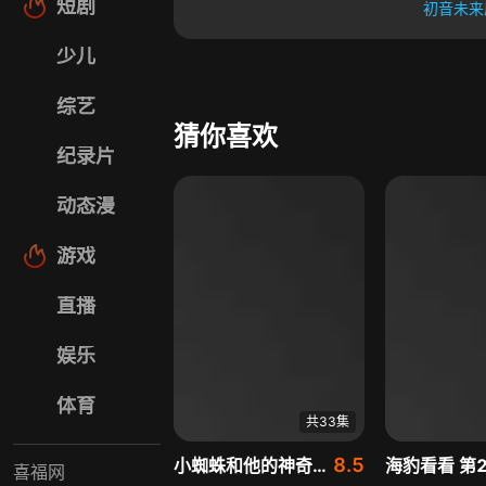
短剧
初音未来
少儿
综艺
猜你喜欢
纪录片
动态漫
游戏
直播
娱乐
体育
共33集
8.5
小蜘蛛和他的神奇小伙伴们:家园守护者 英文版
海豹看看 第
喜福网