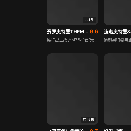
共1集
9.6
赛罗奥特曼THEMOVIE超决战贝利亚银河帝国普通话版
奥特战士故乡M78星云“光之国”遭神秘敌人袭击，赛罗奥特曼因过于自信差点失手，在父亲赛文帮助下突围灭敌。为弥补草率，他戴奥特手镯独自探查敌人身份，途中与青年岚、小治相遇，与岚合体后得知幕后黑手是复活的银河皇帝贝利亚，一场超决战即将展开。
共16集