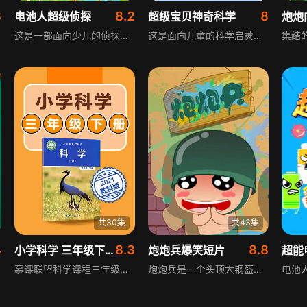
3
8.2
8
电池人超级侦探
超级宝贝神奇科学
炮炮
这是一部面向少儿的侦探类动画，主角电池人超级侦探身携超能力，掌有数据解码探案绝技。他凭借敏锐的观察、缜密的推理，搭配专属探案道具，层层剥茧追查线索，揪出幕后反派，破解一桩桩悬案，故事围绕他在校园里的探案经历展开，在欢乐玩耍中破获校园谜案，守护校园日常，兼具趣味性与悬疑感。
这是面向儿童的科学启蒙节目，每一集都从小朋友常见的日常疑问出发，通过主角奇奇和点点在生活中经历的各种有趣小插曲，引导孩子们发现并学习基础科学概念，比如苍蝇搓腿的原因、海市蜃楼的形成、杠杆原理、人做梦的缘由等。节目以轻松愉快的故事形式，帮助孩子们在玩、看、学之间收获知识与乐趣，兼具趣味性与启蒙性。
共30集
共43集
4
8.3
8.8
小学科学 三年级下册科学教科版2021
炮炮兵爆笑短片
超能
慕课联盟科学课程三年级下册是由资深教研团队领衔指导与开发的具有鲜明特色的同步微课。以教育科学出版社2019年11月第1版的教材为依据，适用于使用教科版小学科学的地区。 该课程的最大特点是完全同步学校教学的每一节课，紧扣课程标准，瞄准考点，匹配学科知识点，具有倒带功能，解决了课堂教学不可复制的弊端，可用来预习、复习，使学习更具自主性。 本课程把物体的运动，动物的一生，太阳、地球和月球三个单元分为30节微课。由小学科学专业老师教授，米米老师毕业于杭州师范大学，在校教学多年，具有丰富的教学经验，深受学生喜爱，教学风格幽默风趣，能从学生角度出发，帮助学生提高学习成绩。
炮炮兵是一个头顶大钢盔的小兵。他可爱健康的外形、活泼轻松的性格加上独有的无厘头动作，瞬间吸引了众多网友们的心。卡米文化编绘《炮炮向前冲》是利用炮炮兵这个形象创作的幽默趣味军事题材四格漫画。《炮炮向前冲》讲述的就是炮炮、炮罗在排长带领下发生在新兵训练营的爆笑故事。故事的风格是以轻松搞笑为主，通过一个四格或者多个四格来讲述某一爆笑故事。无论是单独的四格故事还是连续的四格故事，保证读者只要看完一幅画准有笑料发生。