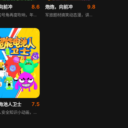
8.6
9.8
向前冲
炮炮，向前冲
集结的号角再度吹响，年轻热血的新兵又待整装出发。这里有对军旅生活心向往之的炮炮兵；纯自然无添加的单纯炮罗；神秘的酱油三兄弟；还有霸气侧漏，让人难以直视的“一流”排长……一场男人们冲锋陷阵的故事即将拉开序幕。可爱无厘头的外表是他们的武装，杀敌于无形，萌死人不偿命；幽默搞怪的故事是他们的大杀器，蜜糖加火炮，克敌制胜；朋友爱，兄弟情，同胞义是早已暗藏好的杀机，就等你情不自禁步入的那一刻，将你一举获擒……这是一场早已部署好的绝密行动，行动代号“炮炮向前冲”！让我们一同期待2013炮炮兵们的震撼突袭吧！
军旅题材搞笑动态漫，讲述新兵炮炮、炮罗在排长带领下，于新兵训练营里发生的一系列轻松趣事。故事虽以战争为背景，却完全跳出严肃叙事框架，全程以轻松搞笑为核心风格，展现新兵们在军营里的欢乐日常与成长点滴。
7.5
电池人卫士
电池人安全知识小动画，用动画的形式，吸引小朋友的注意力，让他们在娱乐中学到一定的安全知识。