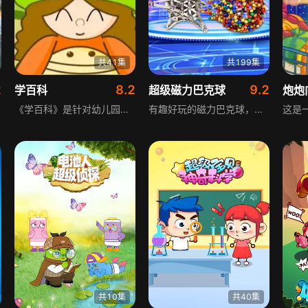
共41集
共199集
2
8.2
9.2
学百科
超级磁力巴克球
炮炮
《学百科》是针对幼儿园适龄儿童开发的内容产品，涵盖认知教学、艺术培养、思维训练、知识百科、社会常识等多个方面。其中认知包含科学认知与生活认知，艺术涵盖音乐舞蹈、美术，内容全面，知识结构科学严谨，形式多样，能满足幼儿启蒙阶段的多种学习需求。
有趣好玩的磁力巴克球，带领小朋友们进入有趣的游戏中。舒适的颜色和神奇的磁力，不仅给孩子带来新奇的视觉感触，也能让成人减轻释放压力，很有趣的哦！
共10集
共40集