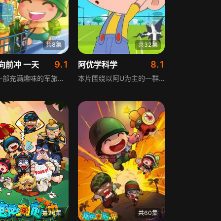
共8集
共32集
9.1
8.1
向前冲 一天
阿优学科学
这是一部充满趣味的军旅题材内容，讲述了一群性格各异的角色在军营中的日常故事。这里有对军旅生活满怀向往的炮炮兵，有单纯直率、毫无心机的炮罗，还有行事神秘的酱油三兄弟，更有霸气十足、气场强大让人难以直视的“一流”排长。这些风格迥异的角色汇聚一堂，从清晨到日暮，在军营的方寸天地里，碰撞出一系列令人捧腹的搞笑桥段，拉开了炮炮兵们充满欢乐与惊喜的一天序幕，展现了军旅生活别样的轻松与鲜活。
本片围绕以阿U为主的一群充满好奇心的小朋友展开，他们对自然和社会生活的各类现象充满探索欲，遇到疑问后会主动求知，通过老师和家长的专业解答，了解诸多有趣的科学小知识。全片风格幽默搞笑，同时保持严谨的科学态度，让孩子们在轻松欢笑中学习知识，真正实现寓教于乐的科普教育效果。
共26集
共60集