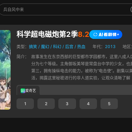
科学超电磁炮第2季
8.2
类型：
搞笑
/
魔幻
/
科幻
/
后宫
/
热血
年代：
2013
地区
简介：
故事发生在东京西部的巨型都市学园都市，这里八成人
分为七个等级。主角御坂美琴是常盘台中学的少女，也是学
第三，拥有操纵电击的能力，被称为“电击使”。剧集以
活，揭露这里秘密进行的非人道实验，让观众清晰了解
爱奇艺
1
2
3
4
5