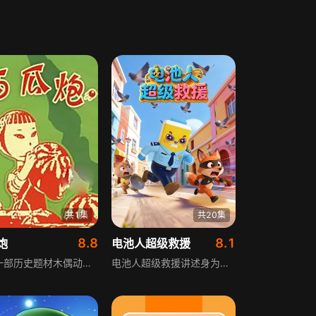
共1集
共20集
8.8
8.1
炮
电池人超级救援
这是一部历史题材木偶动画，改编自清末小刀会的相关历史，讲述小刀会孩儿兵利用卖西瓜与敌人斗争的故事。影片人物造型极具民族风格，主创人员参考出土俑、民间玩具与京剧脸谱等传统文化，采用夸大头部和眼睛比例的变形手法，造型古拙浑厚带稚气，呈现出独特的木偶艺术效果。
电池人超级救援讲述身为超级警察的电池人，破解危机守护城市，用满格热血完成一次次正义救援。