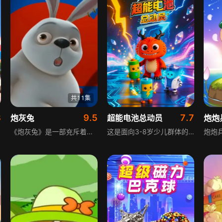
共11集
8
9.5
7.7
炮灰兔
超能电池总动员
炮炮
《炮灰兔》是一部充斥着调侃风格的系列动画短片，是中国首部草根开发制作的三维动画。以黑色幽默为主打格调，融合了当代动画草根的奇思妙想及各类网络热点。充满戏剧性的冒险故事和幽默有趣的环节创意，塑造了众多形象迥异、个性鲜明的卡通形象。《炮灰兔》有着最简单的刺激，不为教化于人，只为在观众按下播放键的那一瞬间，眼前一亮，刺激一下快要麻木的神经。
这是面向3-8岁少儿群体的原创科普动画片，以“趣味剧情+常识科普”为核心定位，通过可爱的电池人角色形象，将日常生活中的安全常识、卫生习惯、自然现象、物品使用等知识点，融入轻松幽默的冒险故事中，以趣味化的方式传递日常生活常识，帮助少儿建立正确的认知，养成良好的生活习惯和安全意识，提升自我保护能力和生活技能，为少儿健康成长奠定基础。