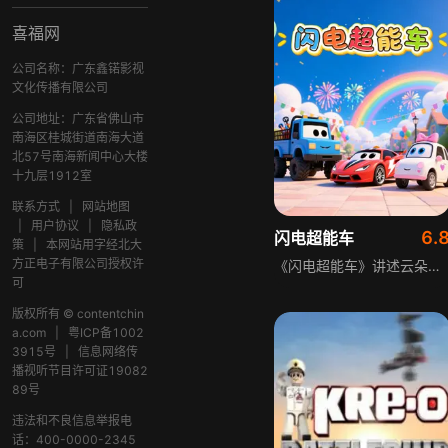
喜福网
公司名称：广东鑫锘影视
文化传播有限公司
公司地址：广东省佛山市
南海区桂城街道南海大道
北57号南海新闻中心大楼
十九层1912室
联系方式
|
网站地图
|
用户协议
|
隐私政
6.
闪电超能车
策
|
本网站用字经北大
方正电子有限公司授权许
《闪电超能车》讲述云朵小镇突发连环险情的故事：小松鼠被困悬崖，闪电超能车凭速度抢先抵达；小鹿迷路摔伤，糯米启动急救模式包扎；山谷落石封河道，金刚卡车推开巨石疏通。三者默契配合，闪电转运探查、糯米守护伤病、金刚搞定重型任务，接连化解危机，成为小镇靠谱救援天团。
可
版权所有 © contentchin
a.com
|
粤ICP备1002
3915号
|
信息网络传
播视听节目许可证19082
89号
违法和不良信息举报电
话：400-0000-2345