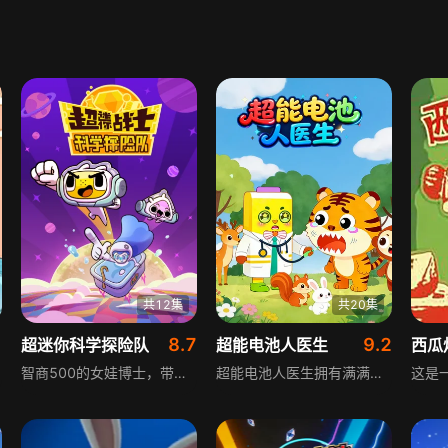
共12集
共20集
1
8.7
9.2
超迷你科学探险队
超能电池人医生
西瓜
智商500的女娃博士，带领迷你萌和迷你勇，与全世界小朋友一起组建了探索科学和认知宇宙的“超迷你科学探险队”。小朋友们不再仅仅只是故事的旁观者，更是宇宙飞船的领航员，科学探索的参与者。
超能电池人医生拥有满满超能力，用能量与爱心救援伙伴，在趣味救援中科普小知识，温暖又益智。