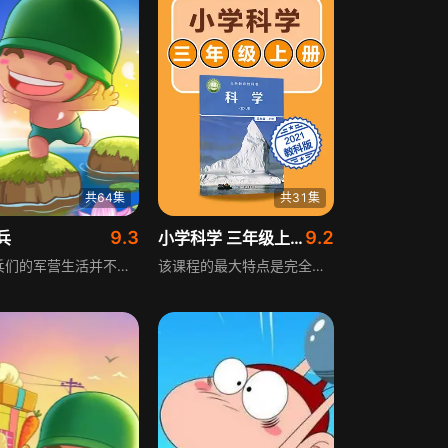
共64集
共31集
9.3
9.2
兵
小学科学 三年级上册教科版科学
炮炮兵们的军营生活并不像其他军人的生活那样枯燥哦。3个男人一台戏，只要他们凑在一块，准有笑料发生。怪异午夜起床号、赤膊100公里越野跑、站军姿、食堂“可口”的饭菜、宿舍“方块”的被子。哇！！看到他们的生活你也想去当兵了！
该课程的最大特点是完全同步学校教学的每一节课，紧扣课程标准，瞄准考点，匹配学科知识点，具有倒带功能，解决了课堂教学不可复制的弊端，可用来预习、复习，使学习更具自主性。 本课程把三个单元分为31节微课。由小学科学专业老师教授，米米老师毕业于杭州师范大学，在校教学多年，具有丰富的教学经验，深受学生喜爱，教学风格幽默风趣，能从学生角度出发，帮助学生提高学习成绩。还有课后练习检测学习是否达标，等什么呢？跟着主讲老师一起将你的知识盲区一网打尽吧！