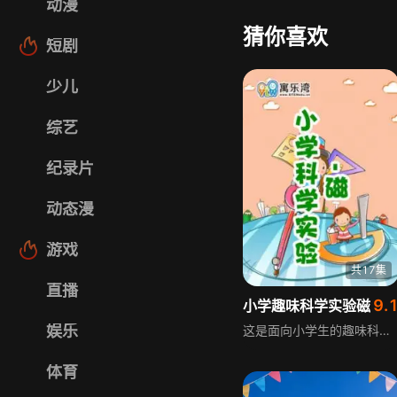
动漫
猜你喜欢
短剧
少儿
综艺
纪录片
动态漫
游戏
共17集
直播
9.
小学趣味科学实验磁
娱乐
这是面向小学生的趣味科学科普内容，覆盖整个小学阶段的科学学科知识点，以权威精确的实验过程展现给大家。内容通过写实的实验过程，对课堂中的磁相关知识点进行直观演示，旨在帮助小学生更好地理解科学知识，激发对科学的兴趣与探索欲。
体育