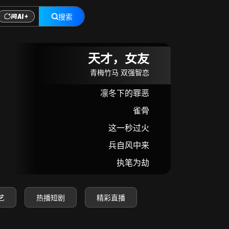
搜索
在线观看
天才，女友
青梅竹马 双强智恋
凛冬下的罪恶
雀骨
这一秒过火
兵自风中来
执笔为劫
艺
热播短剧
精彩直播