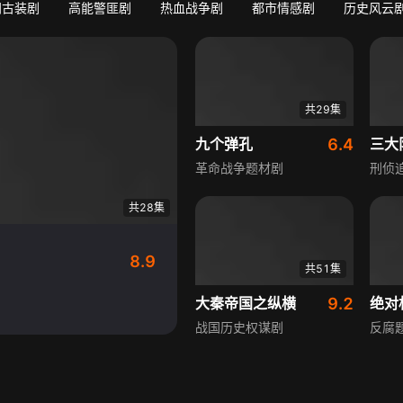
门古装剧
高能警匪剧
热血战争剧
都市情感剧
历史风云
共29集
九个弹孔
6.4
三大
革命战争题材剧
刑侦
共28集
8.9
共51集
大秦帝国之纵横
9.2
绝对
战国历史权谋剧
反腐