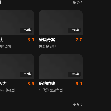
剧
更多
共24集
共26集
队
8.9
盛唐奇案
7.0
追凶剧集
古装探案剧
共27集
共35集
权力
8.5
绝地防线
9.1
题材电视剧
年代剿匪战争剧
更多