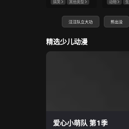
搞笑
其他类型
动物
生
汪汪队立大功
熊出没
精选少儿动漫
爱心小萌队 第1季