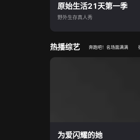
原始生活21天第一季
野外生存真人秀
热播综艺
奔跑吧！名场面满满
游戏竞技真人秀
萌娃
为爱闪耀的她