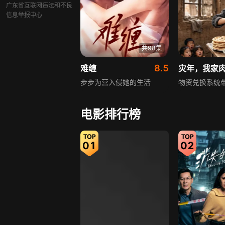
广东省互联网违法和不良
信息举报中心
共98集
8.5
难缠
灾年，我家
步步为营入侵她的生活
物资兑换系统
电影排行榜
01
02
共92集