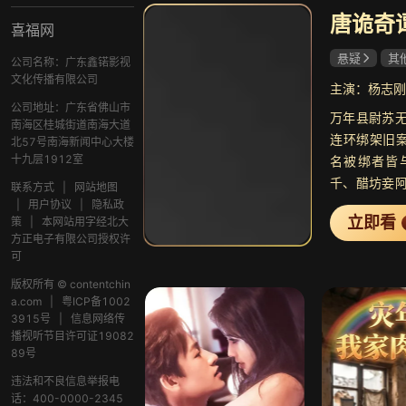
唐诡奇
喜福网
悬疑
其
公司名称：广东鑫锘影视
郭迦南
文化传播有限公司
公司地址：广东省佛山市
万年县尉苏
南海区桂城街道南海大道
连环绑架旧案
北57号南海新闻中心大楼
十九层1912室
名被绑者皆
千、醋坊妾
联系方式
|
网站地图
韩参军之妻
|
用户协议
|
隐私政
立即看
策
|
本网站用字经北大
年主审官杜
方正电子有限公司授权许
的诡异地宫
可
苏无名被迫
版权所有 © contentchin
茧、逐一击
a.com
|
粤ICP备1002
件混乱中，
3915号
|
信息网络传
临最难的生死
播视听节目许可证19082
89号
违法和不良信息举报电
话：400-0000-2345