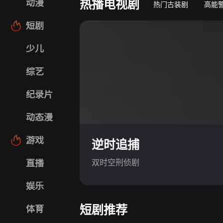
热播电视剧
动漫
热门古装剧
高能
短剧
少儿
综艺
纪录片
动态漫
游戏
逆时追捕
双时空刑侦剧
直播
娱乐
短剧推荐
体育