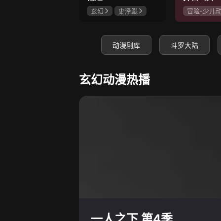
玄幻
史泽鲲
冒险-少儿
张惠霖
王婧儿
神怪
史
赵梦娇
动漫剧库
斗罗大陆
玄幻动漫热播
一人之下 第4季