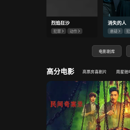
9.8
若熙传
王丽坤深陷权力斗争
守底线，方能
烈焰狂沙
消失的人
犯罪
动作
悬疑
犯
刘俊孝
康磊
郑恺
刘
魏璐
邱泽
电影剧库
高分电影
高票房喜剧片
周星驰