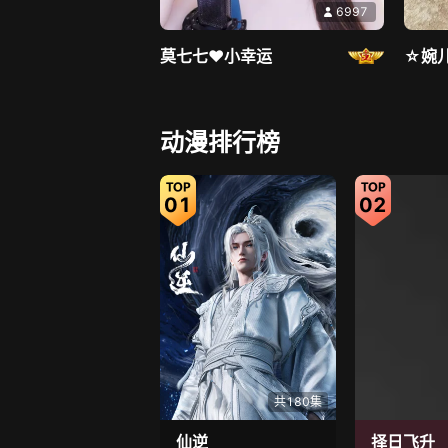
6997
莫七七♥小幸运
☆婉
直播中
动漫排行榜
01
02
618
小莱宝宝
萌呆呆
共180集
仙逆
择日飞升