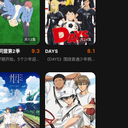
共13集
共24集
9.3
8.1
同盟第2季
DAYS
新的学期开始，5个少年迎来人生中第17个冬季。他们一起去冢原要家吃饭，饭后决定留下来过夜；圣诞节来临，他们又遇到各种小状况。一个个温馨幽默的小故事每天在身边发生，个性不同的人物陆续登场。他们的生活看似一如既往平淡，却在不经意间悄悄变化，在吵吵闹闹、诙谐悠闲的日常中，折射出真实美好、温馨的青春岁月。
《DAYS》围绕普通少年柄本尽展开，他看似没有突出优点、没有过人特技，却藏着一颗热忱向上的真心。当他踏入西东京名门圣迹高中的足球部，原本平淡的人生迎来剧烈转折，在绿茵场上与队友并肩，经历训练的磨砺、比赛的挑战，逐渐找到自身价值，书写属于少年的热血成长篇章。