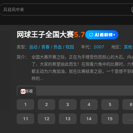
网球王子全国大赛
5.7
类型：
运动
/
青春
/
热血
/
校园
年代：
2007
地区：
其他
简介：
全国大赛开赛之际，正在为手臂受伤而担心的大石，内
了，大家的希望由此而生！在观看六角中的比赛时，六
都主动为六角加油，就在比赛结束之前，一个意想不到
样的...
乐视
1
2
3
4
5
6
11
12
13
14
15
..