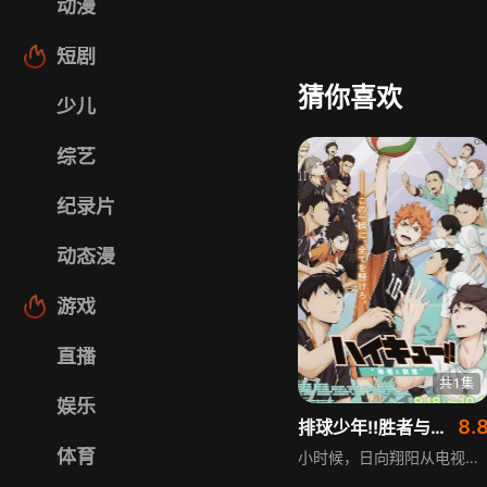
动漫
短剧
猜你喜欢
少儿
综艺
纪录片
动态漫
游戏
直播
共1集
娱乐
8.
排球少年!!胜者与败者
体育
小时候，日向翔阳从电视上看到乌野高中小个子“小巨人”的排球英姿，深受影响迷上排球，立志成为“小巨人”。初中时排球部缺人，他默默等待，最终参加的首次也是最后一次比赛，却因对阵最强队伍落败。为实现排球梦想，他考入乌野高中，决心打出胜利的比赛。