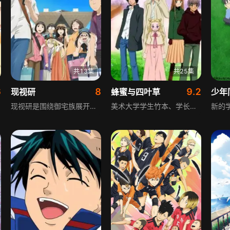
共13集
共25集
6
8
9.2
现视研
蜂蜜与四叶草
少年
现视研是围绕御宅族展开的动画，“现视研”是“现代视觉文化研究会”的简称，这个看似高深的社团实则是研究动漫、宅男宅女聚集的小天地。大一新生笹原完士、高坂真琴加入后，踏上了与二次元相关的道路，一群性格各异的御宅族在社团里沉迷二次元欢乐，同时处理三次元生活，展现御宅族的真实模样。
美术大学学生竹本、学长真山和留级的森田同住单身公寓，生活平淡却充满乐趣。老师花本先生介绍了表兄的女儿阿久，外表幼小的她有着惊人的艺术表现力，竹本和森田都对她一见钟情，三人之间逐渐弥漫起复杂的爱情与友情。真山爱上花本老师的朋友理花，理花却深陷对亡夫的怀念，和真山青梅竹马的山田则因单恋真山常独自落泪，这个夏季，甜蜜与苦涩交织，四叶草等待着孩子们采摘幸福。