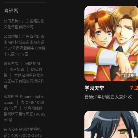
喜福网
公司名称：广东鑫锘影视
文化传播有限公司
公司地址：广东省佛山市
南海区桂城街道南海大道
北57号南海新闻中心大楼
十九层1912室
联系方式
|
网站地图
|
用户协议
|
隐私政
策
|
本网站用字经北大
共13集
方正电子有限公司授权许
可
7.
学园天堂
普通少年伊藤启太意外收到超级贵族男校BL学院的入学通知，忐忑入学后结识了一群个性鲜明的伙伴，还重逢了童年玩伴远藤和希。学生会会长丹羽哲也、副会长中岛英明等校园核心人物都对他多有照顾。然而因不符合入学条件，启太即将被迫退学，众人竭力挽留时，启太发现自己被卷入一场逻辑缜密的阴谋之中，校园青春日常暗藏未知风波。
版权所有 © contentchin
a.com
|
粤ICP备1002
3915号
|
信息网络传
播视听节目许可证19082
89号
违法和不良信息举报电
话：400-0000-2345