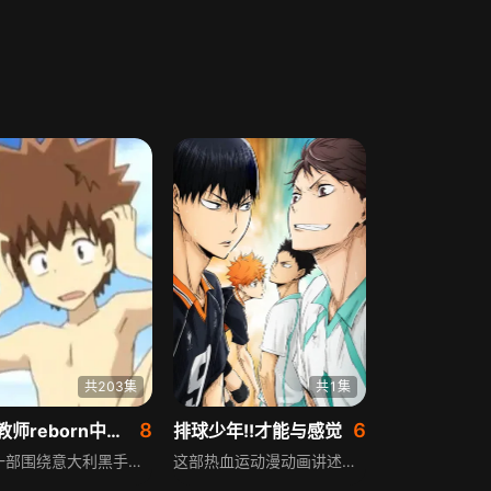
共203集
共1集
8
6
家庭教师reborn中文版
排球少年!!才能与感觉
这是一部围绕意大利黑手党彭格列家族第十代首领沢田纲吉与家族成员成长展开的动漫，彭格列初代后裔沢田纲吉是一名做什么都不行的“废柴纲”，但为了培养他成为首领，意大利杀手里包恩受彭格列九代所托来到日本开始教育他，内心善良、不愿伤害别人的他起初不想当黑手党首领，但为了不让同伴陷入危险，他开始承担责任、一次次战斗，逐渐成长为优秀首领。
这部热血运动漫动画讲述了日向翔阳的排球追梦故事。小时候，日向翔阳被电视上乌野高中小个子排球选手的英姿打动，立志成为像“小巨人”一样的人。初中时因排球部人数不足无法参赛，直到有新成员加入才得以参加比赛，却不幸落败。为了实现排球梦想，日向翔阳努力考入乌野高中，和同伴们一起为打出胜利的比赛而奋斗。