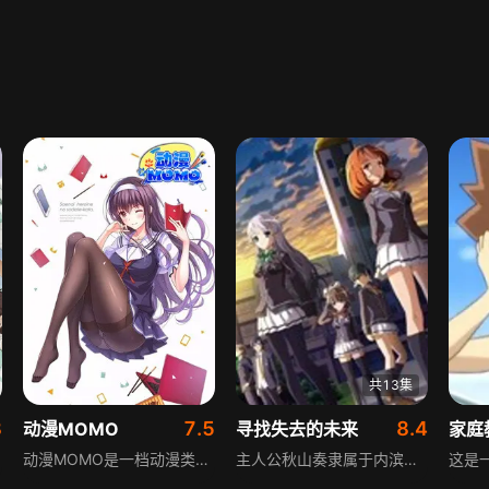
共13集
8
7.5
8.4
动漫MOMO
寻找失去的未来
动漫MOMO是一档动漫类综合娱乐节目。美女、萝莉、长腿、短裙都在这里哦，还有很多秘密等着你去发觉。
主人公秋山奏隶属于内滨学校天文学会，因受伤留在保健室时听到教学楼传来奇怪声音，赶到现场发现全裸少女古川唯，次日加入天文学会。之后受学生会委托，和成员一起调查校内幽灵事件、睡眠病等灵异事件。