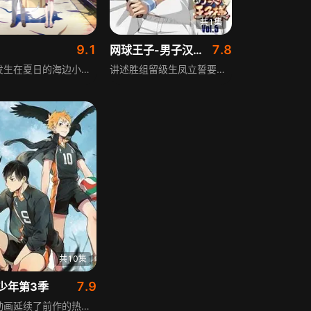
共1集
9.1
7.8
网球王子-男子汉之间的羁绊
故事发生在夏日的海边小镇，烟花晚会前夕，同班同学围绕“升空的烟花从侧面看是圆的还是平的”展开热议。暗恋奈砂的少年典道得知，因母亲再婚，奈砂即将转学，奈砂向典道发出私奔邀请，却被母亲强行带走，典道只能无力旁观。满心愧疚的他丢出奈砂捡到的神秘珠子，意外触发时间回溯，一次次回到奈砂被带走前，试图改写命运，两人的羁绊在循环中不断加深。
讲述胜组留级生凤立誓要超越宍户前辈，在交替随机回合赛中鼓起勇气向高中生円城寺挑战，却因重炮发球无法发挥而落败。受挫的凤拒绝比赛专注练习，同样靠击败拍档才留下的文太见状，对陷入自责、自乱阵脚的凤进行了耐心的好言相劝，尽显伙伴间的支持与羁绊。
共10集
7.9
少年第3季
这部动画延续了前作的热血风格，聚焦乌野高中排球部的成长与挑战。白鸟泽学院作为主人公所在的宫城县最强排球学校，每次都在全国大赛中名列前茅，实力强劲。在第3季中，这支战绩辉煌的强队将成为乌野高中的劲敌，乌野高中排球部将与白鸟泽展开激烈对决，迎接新的考验与成长。