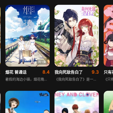
共1集
共30集
2
8.4
9.3
烟花 普通话
我向死敌告白了
暑假的海边小镇，烟花晚会前，同班同学热议“升空的烟花从侧面看是圆的还是平的”。典道暗恋的奈砂因母亲再婚即将转学，向典道发出私奔邀请，却被母亲提前带走。没能救下奈砂的典道满心苛责，丢出奈砂在海中捡到的神奇珠子，时间意外回溯到奈砂被带走前。不断重复的一天里，两人的命运将迎来怎样的走向，成为影片的核心悬念。
《我向死敌告白了》是一部言情动画，讲述原本是A市小职员的姜蜜，凌晨加班后为泄愤给小说里讨厌的女配恶评，意外穿越成小说里的恶女女配奥伊芙，深知奥伊芙因作恶最终会被男主杀死的姜蜜，为改变自己注定死亡的命运，必须帮助各位美男完成他们各自小说中的命运线任务，展开一段奇妙的穿越之旅。