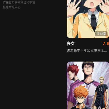
广东省互联网违法和不良
信息举报中心
共12集
7.
丧女
讲述高中一年级女生黑木智子的故事，她是自认不是丑女的黑暗系少女，实则是有黑眼圈、爱脑补的宅女腐女，喜欢玩乙女向游戏，怕生逃避现实。初中三年被男生搭讪六次，为在高中交朋友找弟弟咨询，努力三天后终于能正常和超市收银员对话，开启充满烦恼的高中生活。