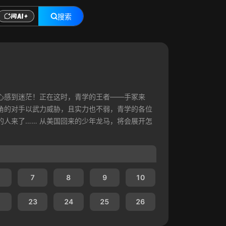
搜索
心感到迷茫！正在这时，青学的王者——手冢来
角的对手以武力威胁，且实力也不弱，青学的各位
的人来了…… 从美国回来的少年龙马，将会展开怎
7
8
9
10
23
24
25
26
.