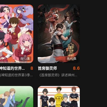
共12集
共40集
8
8.6
只有神知道的世界第3季
首席御灵师
《只有神知道的世界第3季》讲述某天，少女艾露西从天而降来到桂马面前，艾露西从地狱远道而来，委托桂马为她捕获驱魂的协力者，方法是使被附身的人类恋爱，填补心灵缝隙从而捕获驱魂。对现实女孩退避三舍的桂马因契约危及生命，不得不以三次元世界的女生发动攻略。
《首席御灵师》讲述神州浩土，万物有灵，与精灵结成伙伴的天才被称为御灵师。被封印百年的少年石大力，意外遇到来自平行世界的御灵伙伴九尾天狐青青，就此踏上成为首席御灵师、寻找自己身世之谜和守护世界的道路，开启一段奇幻冒险之旅。