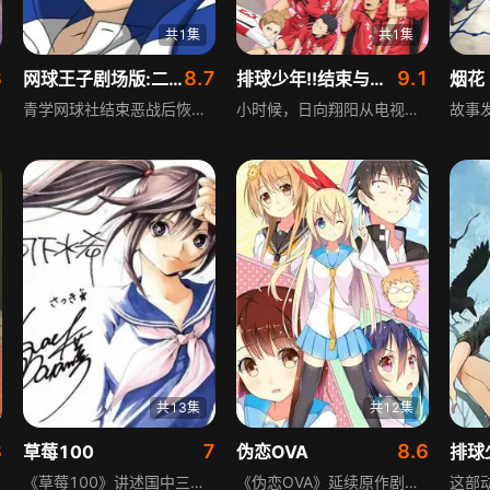
共1集
共1集
8
8.7
9.1
网球王子剧场版:二人武士
排球少年!!结束与开始
烟花
青学网球社结束恶战后恢复日常训练，手冢国光收到富豪樱吹雪彦吕的邀请函，邀请全队前往私人豪华游轮做客，并参加游轮上的公开表演赛。出于切磋球艺和享受奢华旅行的目的，手冢带领队员前往，龙马在表演赛中发现对手是久未谋面的哥哥越前龙雅，童年记忆被唤醒。众人得知表演赛是樱吹雪策划的赌局，青学队员历经艰辛，最终赢下比赛，樱吹雪受到惩罚，船最终沉没。
小时候，日向翔阳从电视上看见排球比赛，乌野高中的小个子“小巨人”在球场上的英姿令他印象深刻，从此迷上排球，一心想成为像“小巨人”一样的人。初中时排球部人数不足，他默默等待，直到有新成员加入才参加了第一次也是最后一次比赛，却因对决最强队伍落败。为了打出“胜利”的比赛，翔阳努力考入乌野高中，为实现排球梦想而奋斗。
共13集
共12集
8
7
8.6
草莓100
伪恋OVA
排球
《草莓100》讲述国中三年级的真中淳平，因在学校屋顶偶然目击美少女的“草莓内裤”，不断寻找对方，误将学生偶像西野司认作目标，开启了不可思议的关系。真中与西野交往的同时，逐渐被东城绫吸引，西野为了真中隐藏情感，升入不同高中。真中升上高中后，和同学成立电影研究社，以制作电影参加比赛为目标，由此展开东城、西野、北大路五月以及真中的青梅竹马南户之间的恋爱大混战。
《伪恋OVA》延续原作剧情，讲述高中生一条乐与曾有约定的女孩重逢后的故事。一条乐是混混组首领独子，想过平凡人生，却因十年前的约定与锁匙的秘密，与女孩展开不平凡的高中生活。OVA围绕角色间的情感纠葛与成长，延续原作轻松浪漫的风格，丰富原作人物关系与剧情细节。