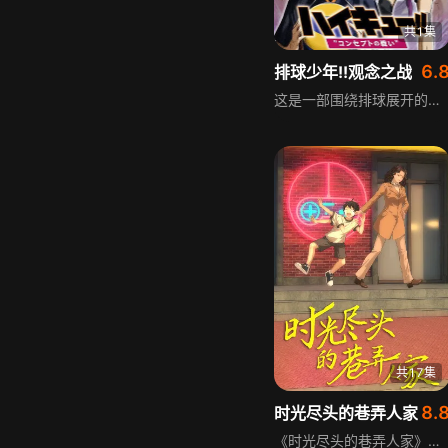
共1集
6.
排球少年!!观念之战
这是一部围绕排球展开的热血成长动画，主角日向翔阳幼时因电视上乌野高中小个子排球选手的英姿，被称为“小巨人”的身影深深打动，从此迷上排球，立志成为像对方一样的排球强者。初中时因排球部人数不足，他默默等待新成员加入，好不容易凑齐队伍参加的首次也是最后一次比赛，却遭遇最强队伍落败。这次失败让他明白仅凭个人无法触及更高的赛场风景，为了实现排球梦想，他努力考入乌野高中，开启为胜利奋斗的新篇章。
共17集
8.
时光尽头的巷弄人家
《时光尽头的巷弄人家》是一部都市奇幻穿越类故事，讲述周莹在一次车祸意外中穿越到时光站台，回到18岁并遇到同为18岁的青梅竹马张昊然。在张昊然带领下，两人穿越回周莹人生的三个重要节点，重温旧时记忆、解决诸多困扰，完成使命的张昊然消失后，周莹回到现实，改写的现实中她拥有了温暖亲情与美好爱情，和现实中的张昊然终成眷属，却也留下了遗憾。