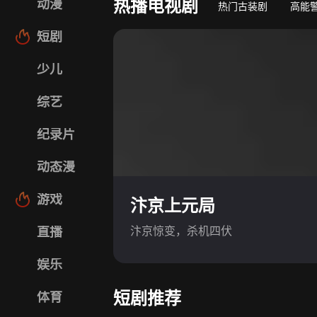
热播电视剧
动漫
热门古装剧
高能
短剧
少儿
综艺
纪录片
动态漫
游戏
汴京上元局
汴京惊变，杀机四伏
直播
娱乐
短剧推荐
体育