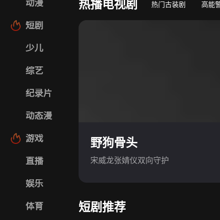
热播电视剧
动漫
热门古装剧
高能
短剧
少儿
综艺
纪录片
动态漫
游戏
野狗骨头
宋威龙张婧仪双向守护
直播
娱乐
短剧推荐
体育