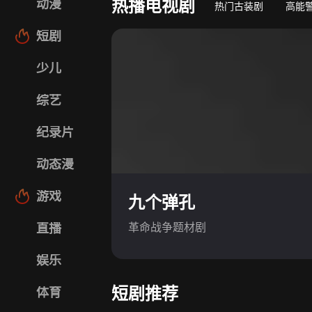
热播电视剧
动漫
热门古装剧
高能
短剧
少儿
综艺
纪录片
动态漫
游戏
九个弹孔
革命战争题材剧
直播
娱乐
短剧推荐
体育