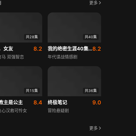
剧
更多
共28集
共40集
，女友
8.2
我的绝密生涯40集版
8.2
竹马 双强智恋
年代谍战情感剧
共15集
共36集
教主是公主
8.4
终极笔记
9.0
负心汉救可怜女
冒险悬疑剧
更多