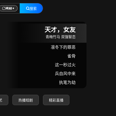
搜索
在线观看
天才，女友
青梅竹马 双强智恋
凛冬下的罪恶
雀骨
这一秒过火
兵自风中来
执笔为劫
艺
热播短剧
精彩直播