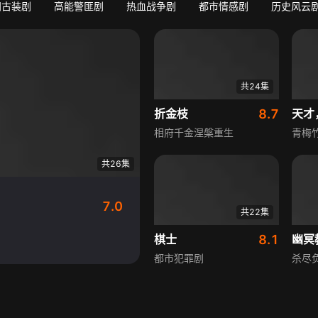
门古装剧
高能警匪剧
热血战争剧
都市情感剧
历史风云
共24集
折金枝
8.7
天才
相府千金涅槃重生
青梅
共26集
7.0
共22集
棋士
8.1
幽冥
都市犯罪剧
杀尽