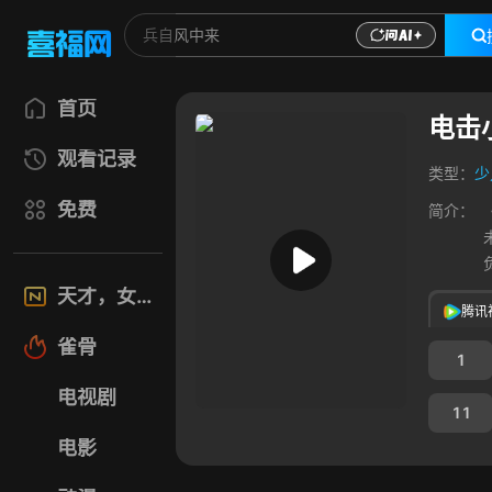
首页
电击
观看记录
类型：
少
免费
简介：
天才，女友
腾讯
雀骨
1
电视剧
11
电影