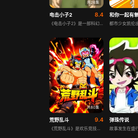
共26集
8.4
电击小子2
《电击小子2》是一部科幻冒险动画，讲述五年级学生小光参加电视游戏节目时，意外在一幢大屋里遇到来自未来的多功能机器人卡比，从此小光的生活发生巨大变化。卡比从未来来到现代身负重要任务，同时也引来未来野心科学家神秘人派出的机器人路比追踪。小光与卡比携手，在现代世界展开了一系列充满惊险与趣味的冒险，共同应对来自未来的危机。
共80集
9.4
荒野乱斗
弹珠传说
《荒野乱斗》是欢乐竞技向少儿单元动画，依托奇幻乐园世界观打造轻松短篇故事。画面色彩明快，角色形象鲜活可爱，规避暴力打斗内容，以趣味竞赛为核心情节。剧集用轻松搞笑的互动桥段，传递团结协作、良性竞争的正向理念，兼具娱乐性与社交品格启蒙，适配儿童观看。