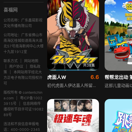
喜福网
公司名称：广东鑫锘影视
文化传播有限公司
公司地址：广东省佛山市
南海区桂城街道南海大道
北57号南海新闻中心大楼
十九层1912室
联系方式
|
网站地图
共38集
|
用户协议
|
隐私政
策
|
本网站用字经北大
6.6
虎面人W
帮帮龙出动 
方正电子有限公司授权许
可
初代虎面人伊达直人所留下的虎面人遗产，被新的摔角手们继承……！与复活的组织·虎之穴所展开的新战斗传达到了现代！“东直人”“藤井拓真”是职业摔跤小团体“Jipang职业摔角”的练习生，但“Jipang职业摔角”被恶质的职业摔角团体“GWM”击溃了。为了复仇，直人在富士的裾野接受了训练成为“新虎面人”，另一方面拓真则进入了“虎之穴”，成为了“黑暗之虎”。“光之虎”与“暗之虎”，等待着两人的战斗与友情将去往何方！？
版权所有 © contentchin
a.com
|
粤ICP备1002
3915号
|
信息网络传
播视听节目许可证19082
89号
违法和不良信息举报电
话：400-0000-2345