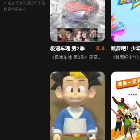
广东省互联网违法和不良
信息举报中心
共12集
8.4
极速车魂 第2季
跳舞吧！少
《极速车魂 第2季》是赛车竞技动画，设定在电动车普及的近未来，日本举办的仅用内燃引擎车的MFG赛车运动人气高涨。英国来的片桐夏向继承公路最快传说教诲，以丰田86GT挑战保时捷、法拉利等高性能车对手，新的公路最快传说即将诞生。