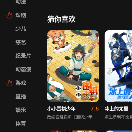
动漫
短剧
猜你喜欢
少儿
综艺
纪录片
动态漫
游戏
直播
共20集
7.5
小小围棋少年
冰上的尤里
娱乐
改编自经典IP《围棋少年》，故事设定于明朝时期，讲述主角江流儿与小狐狸相遇后，携带《新诚全图》一同探寻围棋真谛的经历。剧集以围棋对弈为核心展开成长故事，将文武相融的特色与围棋理念相结合，串联起个人理想与家国大义，让孩子在趣味剧情中感受围棋文化，传承中华传统文化，兼具教育意义与观赏价值。
体育