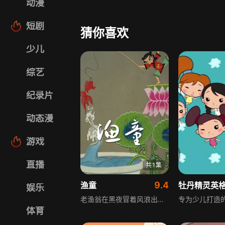
动漫
短剧
猜你喜欢
少儿
综艺
纪录片
动态漫
游戏
直播
共1集
9.4
渔童
牡丹精灵英
娱乐
老渔翁在黑夜冒着风浪出海捕鱼，捞了一个绘有渔童的古老鱼盆。深夜，渔童从盆里跳出，垂钩钓鱼，溅出的水都变成了珍珠。洋教士得知后，勾结官老爷要霸占这件宝物，遭到渔翁的痛斥。为了不让鱼盆落入洋人之手，渔翁在公堂把鱼盆摔碎。这时渔童从盆里跳出，甩起钓竿把洋教士扔进大海。
体育