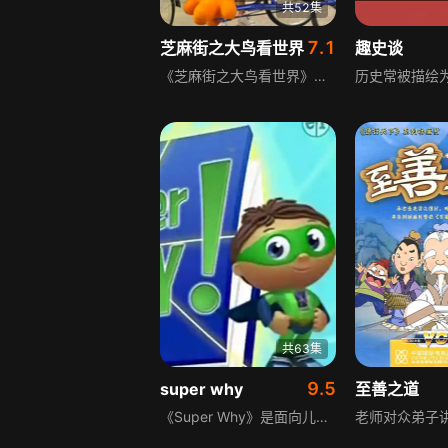
共52集
7.1
芝麻街之大鸟看世界
趣史谈
《芝麻街之大鸟看世界》是一档共52集、每集11分钟的中文节目。每集围绕大鸟、艾摩和丽丽日常生活中遇到的一个不同问题展开，孩子们通过探索、调查和观察芝麻街的世界寻找答案，节目还会引入新词汇，助力孩子发展语言技能、参与科学讨论、扩大词汇量。
共63集
9.5
super why
至善之道
《Super Why》是面向儿童的启蒙动画，每集时长24分钟，故事发生在隐藏于儿童图书馆书架后的“故事书村庄”。村庄里住着各类经典童话角色，如小红帽、三只小猪、豌豆公主、杰克与豆茎等，这些熟悉的角色在动画中展开全新故事。动画采用立体3D的呈现形式，带领观众一同开启充满惊奇的探索之旅。