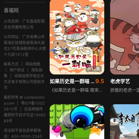
喜福网
公司名称：广东鑫锘影视
文化传播有限公司
公司地址：广东省佛山市
南海区桂城街道南海大道
北57号南海新闻中心大楼
十九层1912室
联系方式
|
网站地图
共12集
|
用户协议
|
隐私政
策
|
本网站用字经北大
9.5
如果历史是一群喵 南宋金元篇
老虎学艺
方正电子有限公司授权许
可
《如果历史是一群喵 南宋金元篇》以华夏历史为主线，是一部非严谨萌系动画。作品用风趣幽默的语言重新解读历史事件，更易被年轻人记忆和接受。它用现代动画手法塑造12只可爱猫咪，将南宋金元时期的历史演绎成精彩故事，既响应了弘扬中华优秀传统文化的号召，也是文化创新和寓教于乐的新探索。
版权所有 © contentchin
a.com
|
粤ICP备1002
3915号
|
信息网络传
播视听节目许可证19082
89号
违法和不良信息举报电
话：400-0000-2345