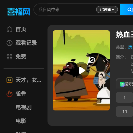
首页
热血
观看记录
类型：
历
免费
简介：
天才，女友
爱奇
雀骨
1
电视剧
11
电影