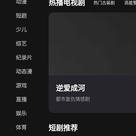
热播电视剧
动漫
热门古装剧
高能
短剧
少儿
综艺
纪录片
动态漫
游戏
逆爱成河
都市复仇情感剧
直播
娱乐
短剧推荐
体育