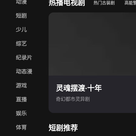
热播电视剧
动漫
热门古装剧
高能
短剧
少儿
综艺
纪录片
动态漫
游戏
灵魂摆渡·十年
奇幻都市灵异剧
直播
娱乐
短剧推荐
体育