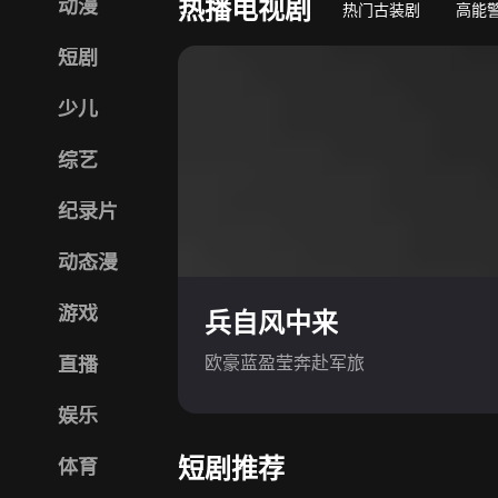
热播电视剧
动漫
热门古装剧
高能
短剧
少儿
综艺
纪录片
动态漫
游戏
兵自风中来
欧豪蓝盈莹奔赴军旅
直播
娱乐
短剧推荐
体育