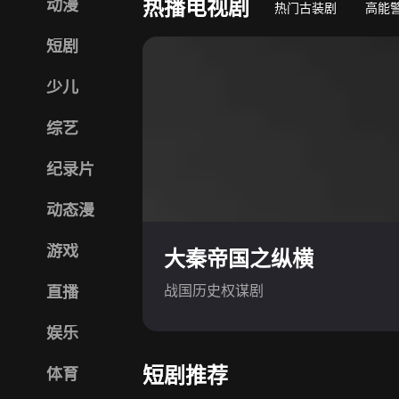
热播电视剧
动漫
热门古装剧
高能
短剧
少儿
综艺
纪录片
动态漫
游戏
大秦帝国之纵横
战国历史权谋剧
直播
娱乐
短剧推荐
体育