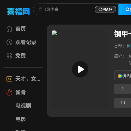
首页
钢甲
观看记录
类型：
其
免费
简介：
腾讯
天才，女友
1
雀骨
11
电视剧
电影