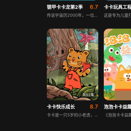
6.7
钢甲卡卡龙第2季
卡卡玩具工
传说宇宙历2000年，一位英雄与黑暗之神殊死大战，最终集合十二颗生肖精灵石的能量将黑暗之神封印，而十二颗生肖精灵石也从此不知去向，留下未知的谜团。
共52集
8.7
卡卡快乐成长
泡泡卡卡益
卡卡是一只5岁的小老虎，他和家人、朋友们一起住在茂密的森林里。他们在生活中发生了许多有趣的故事。卡卡也慢慢成长起来。