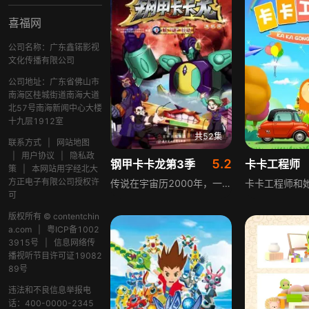
喜福网
公司名称：广东鑫锘影视
文化传播有限公司
公司地址：广东省佛山市
南海区桂城街道南海大道
北57号南海新闻中心大楼
十九层1912室
共52集
联系方式
|
网站地图
|
用户协议
|
隐私政
5.2
钢甲卡卡龙第3季
卡卡工程师
策
|
本网站用字经北大
方正电子有限公司授权许
传说在宇宙历2000年，一位英雄和黑暗之神展开了一场殊死大战，最终英雄集合了十二颗生肖精灵石的能量，成功将黑暗之神封印，但十二颗生肖精灵石也因此不知去向。时光流转至现代，与生肖精灵石相关的神秘事件逐渐浮现，新的危机悄然降临，为了寻找失散的生肖精灵石、维护宇宙秩序，一群充满勇气的伙伴踏上了充满未知与挑战的冒险旅程，途中将经历各种惊险考验与成长蜕变。
可
版权所有 © contentchin
a.com
|
粤ICP备1002
3915号
|
信息网络传
播视听节目许可证19082
89号
违法和不良信息举报电
话：400-0000-2345