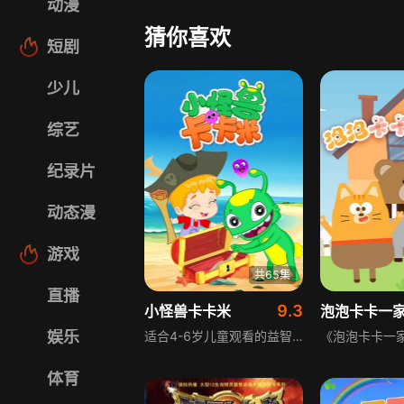
动漫
猜你喜欢
短剧
少儿
综艺
纪录片
动态漫
游戏
共65集
直播
9.3
小怪兽卡卡米
泡泡卡卡一
娱乐
适合4-6岁儿童观看的益智启蒙动画。卡卡米是一只聪明的小怪兽，它对所有事情都抱有好奇心。认识颜色、学画画、拼搭汽车、玩记忆小游戏，和卡卡米一起动手动脑吧，在观看动画的过程中提升双商。
体育