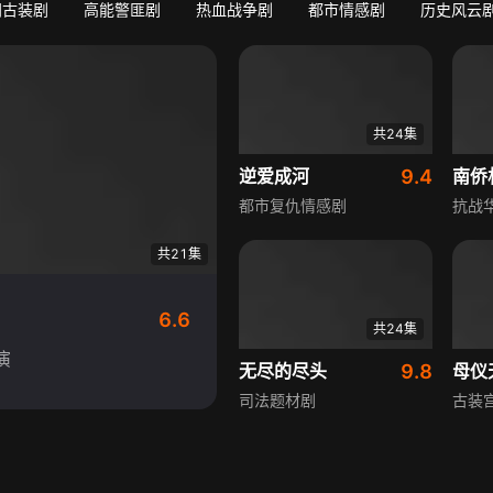
门古装剧
高能警匪剧
热血战争剧
都市情感剧
历史风云
共24集
逆爱成河
9.4
都市复仇情感剧
抗战
共21集
6.6
共24集
演
无尽的尽头
9.8
母仪
司法题材剧
古装