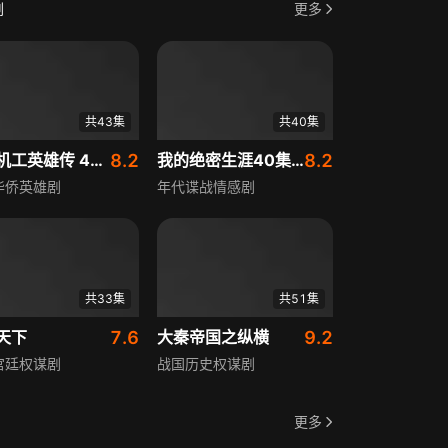
剧
更多
共43集
共40集
南侨机工英雄传 43集版
8.2
我的绝密生涯40集版
8.2
华侨英雄剧
年代谍战情感剧
共33集
共51集
天下
7.6
大秦帝国之纵横
9.2
宫廷权谋剧
战国历史权谋剧
更多