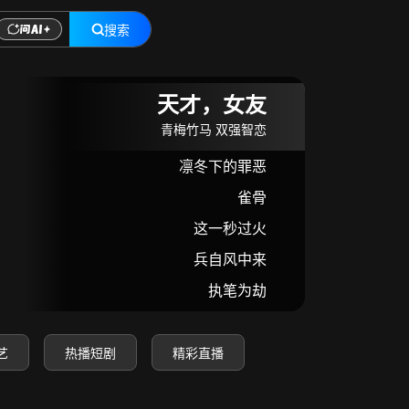
搜索
在线观看
天才，女友
青梅竹马 双强智恋
凛冬下的罪恶
雀骨
这一秒过火
兵自风中来
执笔为劫
艺
热播短剧
精彩直播