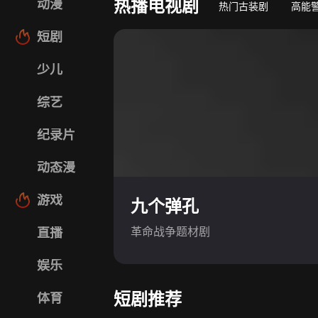
热播电视剧
动漫
热门古装剧
高能
短剧
少儿
综艺
纪录片
动态漫
游戏
九个弹孔
革命战争题材剧
直播
娱乐
短剧推荐
体育