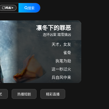
搜索
在线观看
凛冬下的罪恶
连环凶案 踏雪擒凶
天才，女友
雀骨
执笔为劫
这一秒过火
兵自风中来
艺
热播短剧
精彩直播