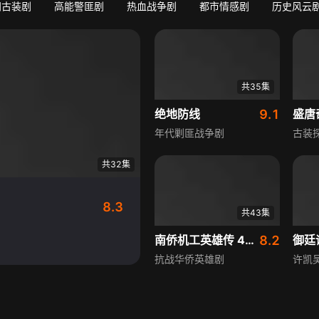
门古装剧
高能警匪剧
热血战争剧
都市情感剧
历史风云
共35集
绝地防线
9.1
盛唐
年代剿匪战争剧
古装
共32集
8.3
共43集
南侨机工英雄传 43集版
8.2
御廷
抗战华侨英雄剧