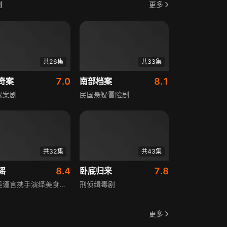
剧
更多
共26集
共33集
奇案
7.0
南部档案
8.1
探案剧
民国悬疑冒险剧
共32集
共43集
谣
8.4
卧底归来
7.8
许凯吴谨言携手演绎美食传奇
刑侦缉毒剧
更多