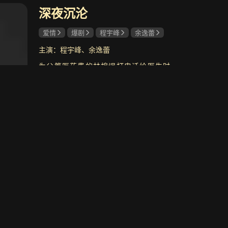
深夜沉沦
共29集
共24集
爱情
爆剧
程宇峰
余逸蕾
弹孔
6.0
折金枝
9.0
战争题材剧
相府千金涅槃重生
主演：程宇峰、余逸蕾
为父筹医药费的林棉误打电话给医生时
凛，因 “援助” 结缘陷入暧昧，林棉遭母亲
算计、陷入复杂金钱交易，屡次被时凛舍
身相救，生死考验。多年后，林棉靠自身
共33集
共24集
努力成为知名设计师还清“欠款”，二人挣
天下
7.6
灵魂摆渡·十年
8.5
立即看
脱 “交易” 枷锁，以平等尊重开启真爱。
宫廷权谋剧
奇幻都市灵异剧