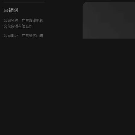
喜福网
公司名称：广东鑫锘影视
文化传播有限公司
公司地址：广东省佛山市
南海区桂城街道南海大道
北57号南海新闻中心大楼
十九层1912室
联系方式
|
网站地图
|
用户协议
|
隐私政
策
|
本网站用字经北大
方正电子有限公司授权许
可
版权所有 © contentchin
a.com
|
粤ICP备1002
3915号
|
信息网络传
播视听节目许可证19082
89号
违法和不良信息举报电
话：400-0000-2345