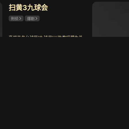
扫黄3九球会
共24集
刑侦
爆剧
尘封十三载
8.7
九个
悬疑刑侦剧
革命
高端商务台球厅“九球局”以助教招聘为外
衣，暗中利用高薪话术、封闭培训和会员
等级规则，将年轻女孩卷入复杂的利益
链。女主唐柯从一张废旧球桌中的异常线
共17集
索入手，为查清真相，她深入九球局内
执笔为劫
9.3
母仪
立即看
部，在许棠、林小满、阿笙等人的帮助
穿书后与皇兄情根深种
古装
下，最终九球局表面的体面生意被彻底撕
开，受困女孩重获新生，主犯及相关人员
受到应有惩处。