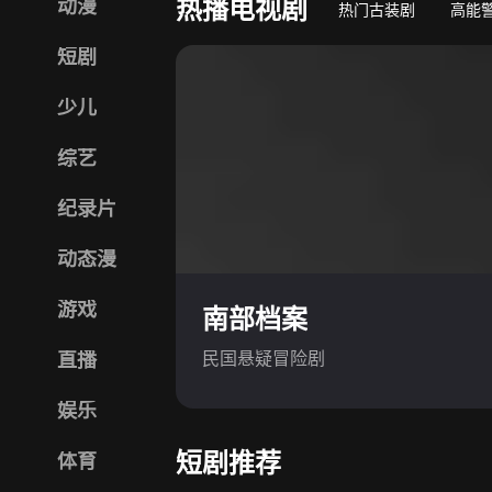
热播电视剧
动漫
热门古装剧
高能
短剧
少儿
综艺
纪录片
动态漫
游戏
南部档案
民国悬疑冒险剧
直播
娱乐
短剧推荐
体育