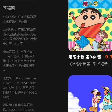
喜福网
公司名称：广东鑫锘影视
文化传播有限公司
公司地址：广东省佛山市
南海区桂城街道南海大道
北57号南海新闻中心大楼
十九层1912室
共84集
联系方式
|
网站地图
9.
|
用户协议
|
隐私政
蜡笔小新 第8季 普通话
策
|
本网站用字经北大
《蜡笔小新 第8季 普通话》是家庭搞笑动画，讲述5岁人小鬼大的小新，收养了流浪狗小白，常讲无厘头笑话。他的妈妈是粗心神经质的全职主妇，常被小新捉弄，爸爸野原也常被母子俩搞得晕头转向，日常充满欢乐与混乱。
方正电子有限公司授权许
可
版权所有 © contentchin
a.com
|
粤ICP备1002
3915号
|
信息网络传
播视听节目许可证19082
89号
违法和不良信息举报电
话：400-0000-2345