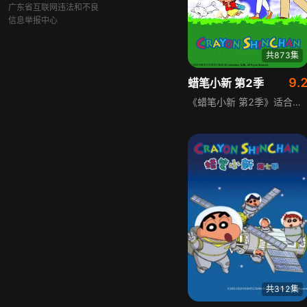
广东省互联网违法和不良
信息举报中心
共873集
9.
蜡笔小新 第2季
《蜡笔小新 第2季》适合各年龄段观众，讲述5岁的幼儿园小男孩小新的日常。他内心早熟、爱向美女搭讪，最初与父母广志、美伢组成三口之家，后加入流浪狗小白，再添妹妹野原葵，日子琐碎却温馨。作者从日常取材，展现小新调皮、爱别出心裁的趣事，充满欢乐。
共312集