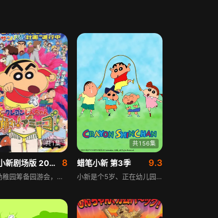
共1集
共156集
8
9.3
蜡笔小新剧场版 2006年
蜡笔小新 第3季
双叶幼稚园筹备园游会，往年跳春日部舞，松坂梅提议改跳森巴遭吉永绿、上尾真澄反对，不料次日吉永却主动向园长建议跳森巴。与此同时，春日部流传“克隆人”传言，阿呆告知伙伴，小新妈妈起初以为是谣传，随后野原一家在新超市接连遇到美冴、广志、小新的克隆人，背后的阴谋引人探寻。
小新是个5岁、正在幼儿园上学的小男孩，内心早熟，喜欢欣赏并搭讪美女。最初他与父亲广志、母亲美伢组成三人家族，后添加流浪狗小白，日子琐碎却温馨，随着故事展开，又加入新成员妹妹野原葵。作者臼井仪人从日常生活取材，叙述小新的日常故事，他调皮爱幻想，以儿童纯真眼光调侃世界，其独特的话语风格深受大小观众喜爱。