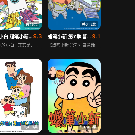
共48集
共312集
9.3
9.1
超级小白 蜡笔小新番外篇
蜡笔小新 第7季 普通话
野原家的小白...其实是，守护世界和平的超级英雄！！ 极其普通的野原一家以极其普通的方式饲养的这只狗，名字也极其普通。 就是一只到处都存在的极其普通的狗。 只是有件不普通的事，那是...这只狗是守护世界的超级英雄！
《蜡笔小新 第7季 普通话》围绕5岁的小新展开，别看他年纪小，其实人小鬼大，收养了一条棉花糖一样的流浪狗小白，还经常讲些无厘头的笑话。小新的妈妈是全职主妇，粗心又有点神经质，经常被小新捉弄得七窍生烟，爸爸野原也常被这两母子搞得晕头转向。剧集延续了蜡笔小新的经典搞笑风格，围绕野原一家的日常展开，充满了温馨又搞笑的生活细节，深受各年龄段观众的喜爱。
共480集
共1665集