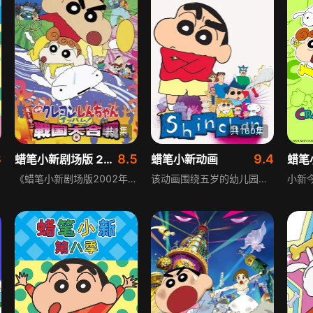
共1集
共160集
3
8.5
9.4
蜡笔小新剧场版 2002年
蜡笔小新动画
蜡笔
《蜡笔小新剧场版2002年》中，野原一家同梦古装美女未深究，小新从幼稚园回来见小白挖洞，跟着挖出写有天正2年、画有肥嘟嘟左卫门的书函，闭眼思考后睁眼身处战国时代，阴错阳差救武士，得以见到梦中的美女阿廉公主，开启奇幻经历。
该动画围绕五岁的幼儿园男孩小新展开，他内心早熟、爱搭讪美女，最初与父母组成三口之家，后加入流浪狗小白，又迎来妹妹野原葵。臼井仪人取材日常创作，讲述小新调皮、爱幻想的日常趣事，展现琐碎却温馨的家庭生活与成长故事，是兼具搞笑与治愈的经典动画。