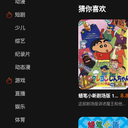
动漫
猜你喜欢
短剧
少儿
综艺
纪录片
动态漫
游戏
共1集
直播
8.
蜡笔小新剧场版 1993年
这部剧场版讲述魔王和他的党羽肆虐，导致另一个世界的人纷纷变成开高叉泳装人，小新听了咪咪的双胞胎姊姊莉莉和博士的说明后，决定协助动感超人克服危机，于是和小白骑着博士特制的三轮车去找魔王，双方展开一场大战，他和动感超人能否打败魔王、挽救地球和平呢。
娱乐
体育