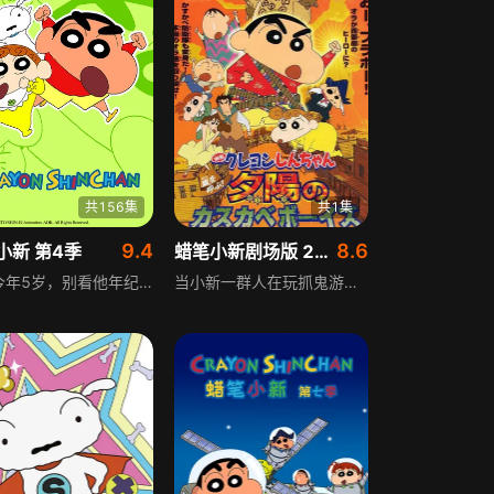
共156集
共1集
9.4
8.6
小新 第4季
蜡笔小新剧场版 2004年
小新今年5岁，别看他年纪小，实则人小鬼大，喜欢漂亮的姐姐，收养了一只棉花糖一样的流浪狗小白，还经常讲些无厘头的笑话。小新的妈妈美伢是全职主妇，粗心又有点神经质，经常被小新捉弄得七窍生烟；爸爸野原也常被这母子俩搞得晕头转向，这个充满欢乐与糗事的家庭，每天都上演着温馨又搞笑的日常。
当小新一群人在玩抓鬼游戏时，无意中闯入一家已经废弃的电影院里。这个空无一人的电影院竟然播放著电影，春日部防卫队的成员们于是留下来，看起免费的电影，但是就在小新中途上厕所回来后，风间他们居然都不见了。小新很气他们不等自己，只是一回去就得知他们都没还回家的事。野原一家因为担心，决定到电影院去查看看，结果全家人都被“电影”给吸进去了，来到了一个像是西部拓荒时代的城镇。野原一家最初与风间相遇，而风间却记忆全失，还好得到住在城镇的少女椿的帮助，野原一家才安定下来。广志则去做木工，美伢去酒馆里卖唱，小新在住的同时重新见到正男、妮妮、阿呆，但正男和妮妮已成夫妇，而他们不想回到春日部，小新和阿呆每天则想着回去的办法和回忆过去的事情....