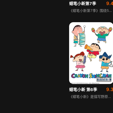
9.
蜡笔小新第7季
《蜡笔小新第7季》围绕5岁的小新展开，他人小鬼大，收养了一条棉花糖一样的流浪狗小白，还经常讲些无厘头的笑话，让身边的人哭笑不得。小新的妈妈是全职主妇，粗心又有点神经质，经常被小新捉弄得七窍生烟；爸爸野原也常被这母子俩搞得晕头转向。本季延续了系列轻松搞笑的风格，讲述小新一家以及身边朋友的日常趣事，展现了平凡家庭的温馨与欢乐，也传递出简单纯粹的生活乐趣。
共156集
9.
蜡笔小新 第6季
《蜡笔小新》是描写野原新之助和周围人群日常生活的搞笑喜剧，调皮的野原新之助是知名动漫角色，虽原作者臼井仪人已离世，故事仍继续。第6季延续风格，带来热闹爆笑的新故事，传递轻松欢乐的氛围。