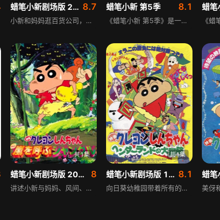
4
8.7
8.1
蜡笔小新剧场版 2008年
蜡笔小新 第5季
蜡笔
小新和妈妈逛百货公司，缠着妈妈买了假面英雄的玩具宝剑，回家后宝剑变成了竹棒。回家路上小新遇到和小白长得一样的黑色小狗，取名小黑带回家。随后通向黑暗世界库莱顿的大门被打开，自称普莉林的大姐来找小新，说他是被选中的勇者，要对抗邪恶力量。从此野原家倒霉连连，小新上厕所时遇到派来保护他的马塔塔米，在马塔塔米帮助下，未觉醒的小新打败了一个又一个敌人。
《蜡笔小新 第5季》是一部搞笑日常动画，讲述五岁小男孩小新的故事。小新好食懒做、颠三倒四、自以为是，引发了一箩箩令人喷饭的笑料。他内心早熟，喜欢欣赏并向美女搭讪。最初小新与父亲广志、母亲美伢组成三人家族，随后添加了流浪狗小白，日子频繁琐碎却不乏温馨感动，随着故事展开，又加入了新的成员妹妹野原葵。
共1集
共1集
3
8
8.1
蜡笔小新剧场版 2000年
蜡笔小新剧场版 1996年
讲述小新与妈妈、风间、妮妮、正男、阿呆一起报名动感超人周年纪念南海之旅，在动感超人电影的船上首映会上，一群粗暴猴子掳走所有大人，春日部防卫队为救出大人们出动，乘坐水上摩托车来到森林，开启了一场充满欢乐与惊险的营救行动。
向日葵幼稚园带着所有的幼稚园小朋友到新开幕的奇异乐园玩，只是小新居然在后来没跟着大家走，独自走进了尚未对外开张的马戏团，在这里遇到了童话故事中的木偶多佩玛，邪恶的同性恋双魔，还有他的手下。坏人们为了争取超级无敌厉害的扑克牌，展开了一场现实与魔幻世界的追逐，最后连小新的爸爸妈妈都被同性恋双魔的手下抓走了，为了救回爸爸妈妈，小新只有勇敢的再回到奇异乐园。