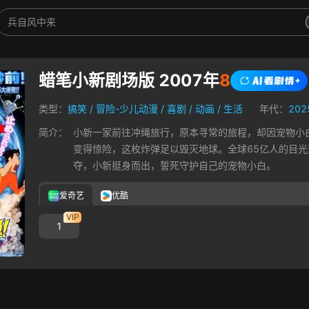
蜡笔小新剧场版 2007年
8
类型：
搞笑
/
冒险-少儿动漫
/
喜剧
/
动画
/
生活
年代：
202
简介：
小新一家前往冲绳旅行，原本寻常的旅程，却因宠物小白
变得惊险，这枚炸弹足以毁灭地球。全球65亿人的目
夺，小新挺身而出，誓死守护自己的宠物小白。
爱奇艺
优酷
VIP
1