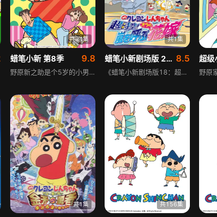
共84集
共1集
2
9.8
8.5
蜡笔小新 第8季
蜡笔小新剧场版 2010年
野原新之助是个5岁的小男孩，他人小鬼大、富于幻想，喜欢别出心裁。他和父亲、母亲、妹妹组成幸福的四口之家，还收养了一条像棉花糖一样的流浪狗小白。小新的妈妈是全职主妇，粗心又有点神经质的她常被小新捉弄得七窍生烟，爸爸也常被这两母子搞得晕头转向。一家人的生活虽然吵吵闹闹，但也不乏温馨感动。小新在春日部双叶幼儿园上学，这里有他的好朋友风间、妮妮、正男、阿呆，他们每天在幼儿园有时学习知识，有时愉快地玩耍。对所有事情都充满好奇心的他们，经常做出各种出人意料、又令人啼笑皆非的举动，让老师和园长都头疼不已。小新就在这样开开心心的日子里不断成长着。
《蜡笔小新剧场版18：超时空呼风唤雨之我的新娘》讲述5岁的小新遇到来自未来都市“Neo Tokio”的新娘多美子，得知未来的自己被多美子的父亲、未来都市的支配者金有增藏绑架，需他帮忙解救，于是小新和多美子乘坐时光机前往未来，到达后遭刺客袭击，开启了寻找成年自己、拯救未来、重夺未来都市光明的自我拯救行动。
共1集
共156集