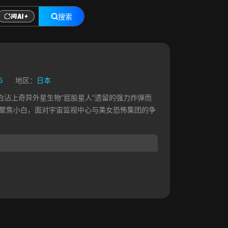
搜索
5
地区：
日本
沾上奇异外星生物“屁股星人”遗留的强力炸弹而
光聚焦小白，面对宇宙监视中心与美女恐怖集团的争