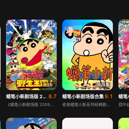
共1集
共21集
8
8.7
9.1
蜡笔小新剧场版 2009年
蜡笔小新剧场版合集
《蜡笔小新剧场版 2009年》讲述春日部正开展善待地球的环保活动，小新也参与捡垃圾，期间捡到一瓶看似美味的饮料，拿回家后被父母喝完，随后父母变成了鸡和豹，还逐渐不认识小新和小葵，春日部不少人也意外变成动物。小新与朋友们踏上解救亲友的冒险，途中遭遇诸多困难，小新与妈妈的母子亲情面临严峻考验。
收录蜡笔小新系列经典剧场版作品的合集，蜡笔小新以其独特的搞怪风格、温馨的家庭氛围深受各年龄段观众喜爱。剧场版延续了系列的核心设定，通常围绕小新一家或春日部防卫队展开，既有搞笑的日常趣事，也有充满冒险的奇幻故事，兼具欢乐、温情与治愈属性，适合全年龄段观众观看。