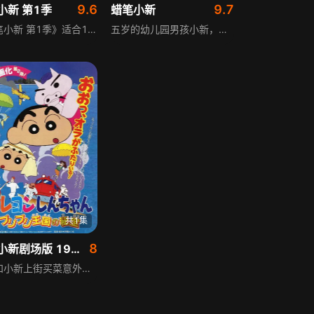
9.6
9.7
小新 第1季
蜡笔小新
《蜡笔小新 第1季》适合1到100岁所有观众，主角是年仅5岁、正在幼儿园上学的小男孩小新。他内心早熟，喜欢欣赏并向美女搭讪。最初小新与父亲广志、母亲美伢组成三人家族，随后添加流浪狗小白，日子平凡琐碎却不乏温馨感动。随着故事展开，新成员妹妹野原葵加入，作者臼井仪人从日常生活取材，叙述小新的日常趣事，调皮的小新喜欢别出心裁，富于幻想。
五岁的幼儿园男孩小新，内心早熟，爱欣赏美女并搭讪，与父亲广志、母亲美伢组成三人家族，后加入流浪狗小白，日子琐碎却温馨。随着故事展开，妹妹野原葵也加入家庭。作者臼井仪人从日常生活取材，讲述小新的日常趣事，他调皮爱别出心裁、富于幻想，用搞怪举动串联起充满烟火气的家庭生活，展现平凡日常里的欢乐与温暖。
共1集
8
蜡笔小新剧场版 1994年
美伢和小新上街买菜意外抽中了头奖，获得免费招待全家前往遥远的布理布理王国，没想到一家人高兴地上了飞机后，却出现神秘组织白蛇帮派出的人妖意图绑架小新，小新和爸妈急忙跳伞降落在丛林中，在猴子帮助才逃过一劫，并在火车上认识了皇室亲卫官美女露露，这才得知长相酷似小新的王子也遭白蛇帮绑架。这时白蛇帮的人追来抢走了小新，原来白蛇帮的老大阿那康达和手下哈布，为了夺取不理不理王国传说中的宝藏，必须靠王子和小新才能打开宫殿之门，而那个宝藏竟是瓶中拥有无穷法力的大魔神，小新能阻止他们的阴谋吗…