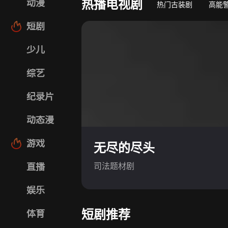
热播电视剧
动漫
热门古装剧
高能
短剧
少儿
综艺
纪录片
动态漫
游戏
无尽的尽头
司法题材剧
直播
娱乐
短剧推荐
体育