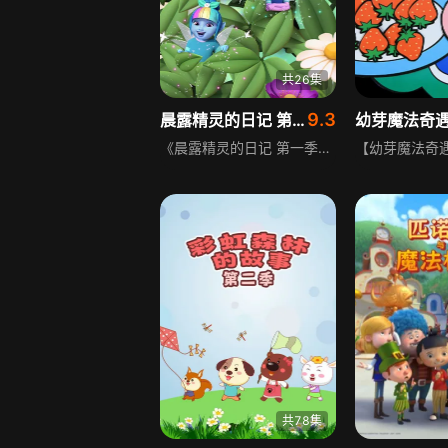
共26集
9.3
晨露精灵的日记 第1季 英文版
幼芽魔法奇
《晨露精灵的日记 第一季》讲述了一群八厘米高的晨露精灵在大城市的冒险故事——对她们来说，人行道上的裂缝就像大峡谷一样大。她们被指派到人类家庭中，用自己的精灵力量秘密地帮助房子周围的人处理一些容易被忽视的小事，她们与人类世界的孩子们一起成长，经历了许多关于爱的温暖故事，在这场冒险里，智慧、勇气、爱心都必不可少。
共78集