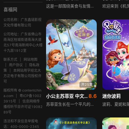
这是一部围绕美食与友情展开的儿童动画。主角奶油豆豆和她的仙子朋友们，在专属的奶油豆豆咖啡馆里，一边动手制作各类美食，一边发生着充满奇幻色彩的故事。剧情里，她们会遇到不同的挑战，过程中始终传递着友情的温暖，也强调团队合作的重要性，让小朋友在看动画的同时，感受美食的乐趣与伙伴协作的力量。
喜福网
公司名称：广东鑫锘影视
文化传播有限公司
公司地址：广东省佛山市
南海区桂城街道南海大道
北57号南海新闻中心大楼
十九层1912室
联系方式
|
网站地图
|
用户协议
|
隐私政
策
|
本网站用字经北大
方正电子有限公司授权许
可
共25集
版权所有 © contentchin
8.6
小公主苏菲亚 中文版
迷你波莉
a.com
|
粤ICP备1002
3915号
|
信息网络传
苏菲亚生长在一个平凡的家庭，直到她的母亲嫁给国王之后，苏菲亚就成为了皇室的一员。在蓝天仙子、翡翠仙子和花拉仙子的帮助下，苏菲亚必须参加皇家预备学校，学习如何成为一个真正的公主。而从皇家预备校的课程中，小公主苏菲亚渐渐了解，要成为一位真正的公主必须具备：诚实、忠诚、同情心以及优雅的特质。
播视听节目许可证19082
89号
违法和不良信息举报电
话：400-0000-2345