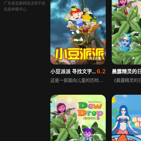
广东省互联网违法和不良
信息举报中心
共26集
6.2
小豆派派 寻找文字之星 第1季
这是一部面向儿童的历险动画，第一季讲述被巫师陷害的乌拉哇星王子小豆，与为识字烦恼的人类小孩派派偶然相遇，两人被困文字王国的故事。要想走出文字王国，必须修好被白眼兽毁坏的文字塔，而修好文字塔的唯一工具是散落在王国里的文字之星，两人就此展开别开生面的历险。