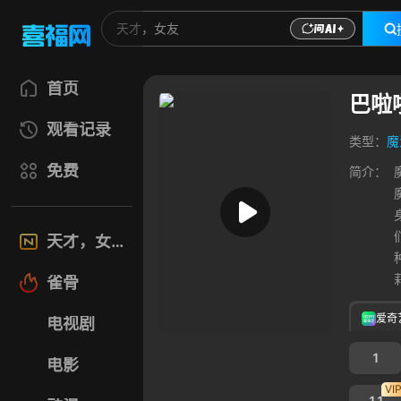
首页
巴啦
观看记录
类型：
魔
免费
简介：
天才，女友
雀骨
爱奇
电视剧
1
电影
VI
11