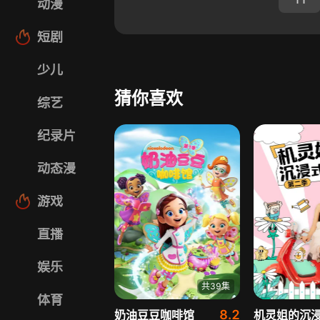
动漫
短剧
少儿
猜你喜欢
综艺
纪录片
动态漫
游戏
直播
娱乐
共39集
体育
8.2
奶油豆豆咖啡馆