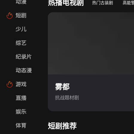
热播电视剧
动漫
热门古装剧
高能
短剧
少儿
综艺
纪录片
动态漫
游戏
雾都
抗战题材剧
直播
娱乐
短剧推荐
体育