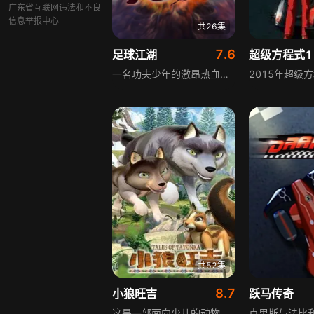
广东省互联网违法和不良
信息举报中心
共26集
7.6
足球江湖
超级方程式1
一名功夫少年的激昂热血，一群足球少年的斑斓足球梦。飞扬的年纪、喧闹的绿茵场、掀动的尘土，挥洒的汗水、悲伤的眼泪，激动的拥抱、闪亮的奖杯，都将汇成你心中最耀眼的足球江湖。在功夫与足球激荡的江湖中，少年的足球梦激昂而美好，却充斥着足球的现实和残酷，桀骜不驯的少年们将挣脱外界枷锁，走出自己的足球之路，少年的青春热血足球梦即将展开。
共52集
8.7
小狼旺吉
跃马传奇
这是一部面向少儿的动物冒险动画，讲述了四只小狼跟随导师野牛Tatonka在自然中探索成长的故事。野牛Tatonka是充满智慧的导师，将自身的知识与经验毫无保留地传授给小狼们，引导他们学会用不同的视角去观察、认识奇妙的大自然。每一集的内容，都会由Tatonka用一句谚语开启和收尾，精准总结本集中小狼们的种种行为与收获，兼具趣味性与教育意义。