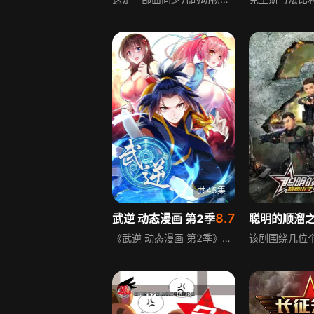
共45集
8.7
武逆 动态漫画 第2季
《武逆 动态漫画 第2季》延续前作的玄幻热血风格，讲述主角风浩完成三年前的约定，打败韵影后名声大噪，但危机并未解除，暗影魔教伺机而动，随时都可能对风浩造成威胁。为了获得更强的实力，应对即将到来的挑战，风浩展开了新的征程，踏上了提升自身能力的道路。