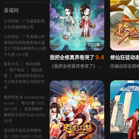
喜福网
公司名称：广东鑫锘影视
文化传播有限公司
公司地址：广东省佛山市
南海区桂城街道南海大道
共23集
北57号南海新闻中心大楼
十九层1912室
9.4
我把全修真界卷哭了
联系方式
|
网站地图
《我把全修真界卷哭了》是修真逆袭文，围绕江月白与挚友陆南枝、谢景山的成长展开，借助灵虫驯养、傀儡操控等，刻画修真界残酷竞争的生存法则。前期融入数据面板与科学玄学融合的设定，后期聚焦主角通过炼丹、枪法打破境界桎梏，探讨社会议题，塑造专注事业的女主。
|
用户协议
|
隐私政
策
|
本网站用字经北大
方正电子有限公司授权许
可
版权所有 © contentchin
a.com
|
粤ICP备1002
3915号
|
信息网络传
播视听节目许可证19082
89号
违法和不良信息举报电
话：400-0000-2345