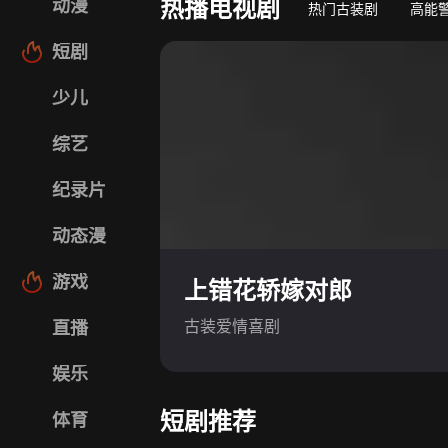
热播电视剧
动漫
热门古装剧
高能
短剧
少儿
综艺
纪录片
动态漫
游戏
上错花轿嫁对郎
古装爱情喜剧
直播
娱乐
短剧推荐
体育