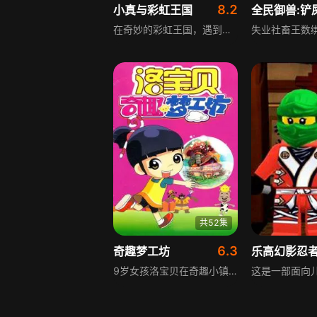
8.2
小真与彩虹王国
在奇妙的彩虹王国，遇到问题人们都会向小真求助。逗比小猫小黑是小真最好的朋友，常伴她左右。小真是唯一能释放“心愿树”上“魔法愿望”能量、恢复王国和平与爱的人。她和小黑的冒险充满喜剧色彩，能给世界各地的孩子带来快乐并赋予他们力量。
共52集
6.3
奇趣梦工坊
9岁女孩洛宝贝在奇趣小镇冒险后，进入不为人知的梦幻世界，成为美梦谷的一员，与梦仙们一起为小朋友创造美梦。恶梦谷的梦妖兄弟视梦精灵为食物，多次阻挠送梦，十二生肖神兽是洛宝贝的得力帮手。最终梦妖兄弟召唤出强大的食梦兽，不仅美梦谷被毁，现实世界也岌岌可危，洛宝贝凭借坚强勇敢，集合众人力量，在爱的感召下战胜邪恶，守护美梦。