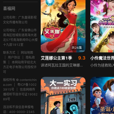
喜福网
公司名称：广东鑫锘影视
文化传播有限公司
公司地址：广东省佛山市
南海区桂城街道南海大道
北57号南海新闻中心大楼
十九层1912室
共26集
联系方式
|
网站地图
9.3
|
用户协议
|
隐私政
艾莲娜公主第1季
小伶魔法世界
策
|
本网站用字经北大
讲述阿瓦拉王国的艾琳娜公主，为对抗霸占王国的邪恶女巫、保护家人，将一家人封印在阿瓦拉宝石中。数十年后苏菲亚公主打破封印释放他们，16岁的艾琳娜作为合法继承人，在亲友顾问协助下治理国家，逐步领悟成为伟大领导人所需品质的成长故事。
方正电子有限公司授权许
可
版权所有 © contentchin
a.com
|
粤ICP备1002
3915号
|
信息网络传
播视听节目许可证19082
89号
违法和不良信息举报电
话：400-0000-2345