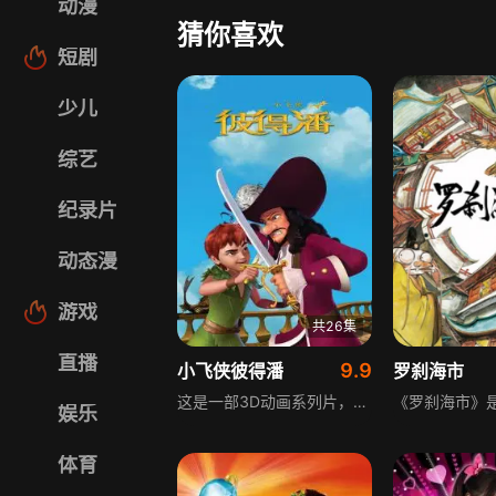
动漫
猜你喜欢
短剧
少儿
综艺
纪录片
动态漫
游戏
共26集
直播
9.9
小飞侠彼得潘
罗刹海市
这是一部3D动画系列片，讲述彼得·潘与好友小叮当，还有温蒂及她的两个弟弟约翰、迈克尔，外加小狗纽菲，在梦幻岛发生的奇幻故事。彼得·潘将和朋友们一起，对抗敌人胡克船长和他的海盗们，在充满梦幻色彩的永恒魔法岛梦幻岛以及21世纪的伦敦，上演一场场精彩绝伦的3D大冒险。
娱乐
体育