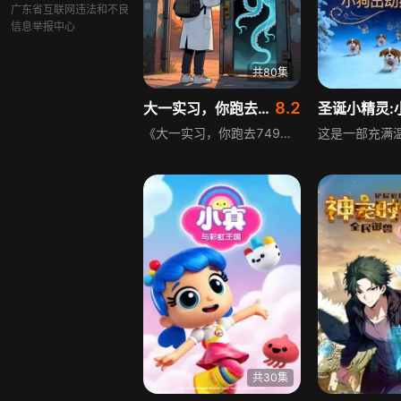
广东省互联网违法和不良
信息举报中心
共80集
8.2
大一实习，你跑去749收容怪物 第1季
《大一实习，你跑去749收容怪物 第一季》讲述大一学生陆鼎暑假实习时，工地挖出会流血的石头，工人逃离，他却提着冲击钻上前。穿越近二十年，他的金手指怪物收容监狱早准备就绪，却一直没遇到怪物，如今遇到，他决定加入749，借助渠道寻找并收容怪物，成为749的一员。
共30集