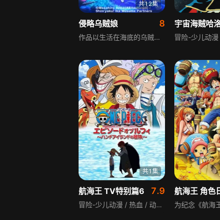
共12集
8
侵略乌贼娘
作品以生活在海底的乌贼娘为主角，因无法忍受人类污染大海的行为，挺身出海决定教训人类、征服人类，却因缺乏常识被各类新事物吓到，沦为沙滩小店的打工店员。后续以单元剧形式展开，虽是搞笑故事，却不断强调环保的重要性，兼具趣味性与思想高度。
共1集
7.9
航海王 TV特别篇6
航海王 角色
冒险-少儿动漫 / 热血 / 动作 / 冒险-影剧综 / 动画 / 励志