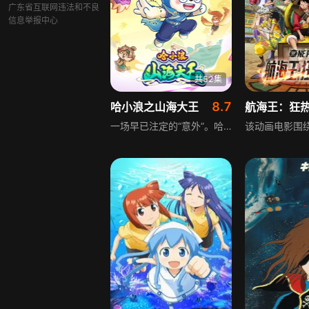
广东省互联网违法和不良
信息举报中心
共52集
8.7
哈小浪之山海大王
航海王：狂
一场早已注定的“意外”。哈小浪与星狗伙伴们卷入神秘光辉，在彼此不知情的情况下，分别来到了一个满溢东方神韵的山海世界。这里疆域无垠，超乎认知的灵兽与山海民几乎无处不在。初来乍到的哈小浪，被新朋友彻天、飞鸢、独影错认成他们召唤的“天选之王”，并误打误撞当上了氾叶国大王。然而！在别人眼中狂拽无敌强的哈小浪，实际却是个只有半吊子力量的“大废材”！起初，哈小浪只想逃走，找回失散的伙伴们一起回家。然而，在与大家相处中，哈小浪察觉到了山海世界的“不对劲”。这是一个顺天应人的世界，生来便已注定的铭文之力决定着一个人的价值。如此刻板的规则，我们的哈王当然不肯认同！在他的坚持与努力下，众多受此所苦的国民与灵兽获得了救赎。渐渐地，哈小浪一步步“弄假成真”，成为了真正的大王。然而！更加艰巨的挑战也接踵而至——迷失的伙伴、侵略的恶毒之国，还有潜伏于树海、足以覆灭山海世界的诡异天灾。我们的哈王到底能否应对这一切？