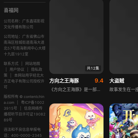
喜福网
公司名称：广东鑫锘影视
文化传播有限公司
公司地址：广东省佛山市
南海区桂城街道南海大道
北57号南海新闻中心大楼
十九层1912室
联系方式
|
网站地图
共12集
|
用户协议
|
隐私政
策
|
本网站用字经北大
9.4
方向之王海豚
大盗贼
方正电子有限公司授权许
可
《方向之王海豚》是一部兼具科普性与故事性的动漫作品，它规避了传统动物科普内容枯燥乏味的问题，赋予各类动物可爱鲜活的个性，还设置了完整连贯的故事情节。孩子在观看过程中，既能学习到丰富的科学知识，又能欣赏奇妙有趣的动物童话故事，故事还延伸出正向小道理，让孩子在发挥想象力的同时，收获知识与成长。
版权所有 © contentchin
a.com
|
粤ICP备1002
3915号
|
信息网络传
播视听节目许可证19082
89号
违法和不良信息举报电
话：400-0000-2345