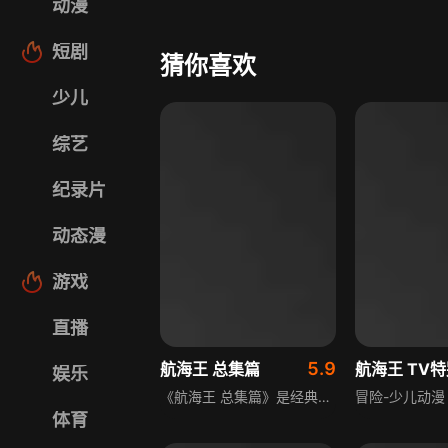
动漫
短剧
猜你喜欢
少儿
综艺
纪录片
动态漫
游戏
直播
5.9
航海王 总集篇
航海王 TV
娱乐
《航海王 总集篇》是经典动画《航海王》的合集内容，收录了众多精彩的故事篇章，其中包含了巴托的秘密房间系列内容。该总集篇集合了原作中诸多热血、冒险的情节，延续了原作的精彩剧情与风格，为观众呈现《航海王》中丰富的故事内容与独特的世界观，适合粉丝重温经典，也能让新观众快速了解原作的精彩内容。
体育