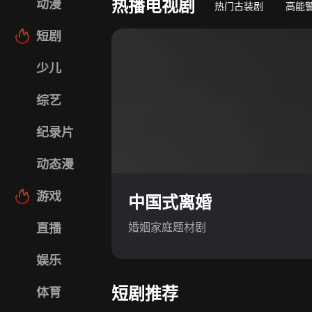
热播电视剧
动漫
热门古装剧
高能
短剧
少儿
综艺
纪录片
动态漫
游戏
中国式离婚
婚姻家庭题材剧
直播
娱乐
短剧推荐
体育