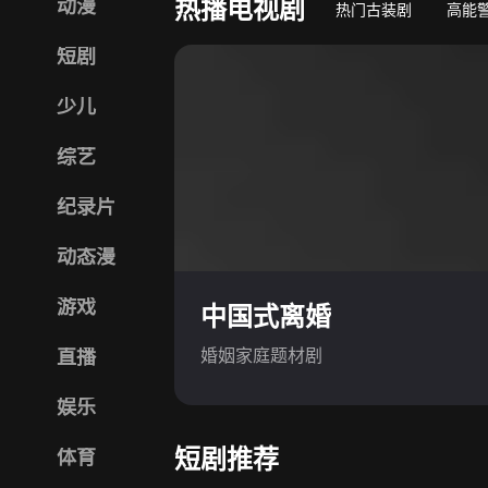
热播电视剧
动漫
热门古装剧
高能
短剧
少儿
综艺
纪录片
动态漫
游戏
中国式离婚
婚姻家庭题材剧
直播
娱乐
短剧推荐
体育