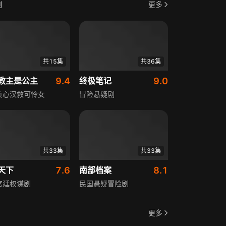
剧
更多
共15集
共36集
教主是公主
9.4
终极笔记
9.0
负心汉救可怜女
冒险悬疑剧
共33集
共33集
天下
7.6
南部档案
8.1
宫廷权谋剧
民国悬疑冒险剧
更多