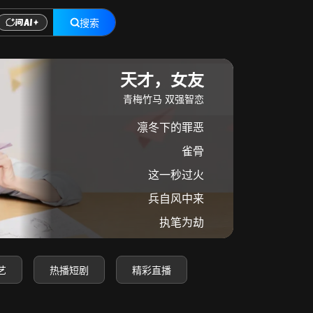
搜索
在线观看
天才，女友
青梅竹马 双强智恋
凛冬下的罪恶
雀骨
这一秒过火
兵自风中来
执笔为劫
艺
热播短剧
精彩直播