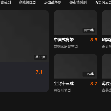
门古装剧
高能警匪剧
热血战争剧
都市情感剧
历史风云
共23集
中国式离婚
8.6
幽冥
婚姻家庭题材剧
杀尽
共35集
7.1
共24集
尘封十三载
8.7
母仪
悬疑刑侦剧
古装