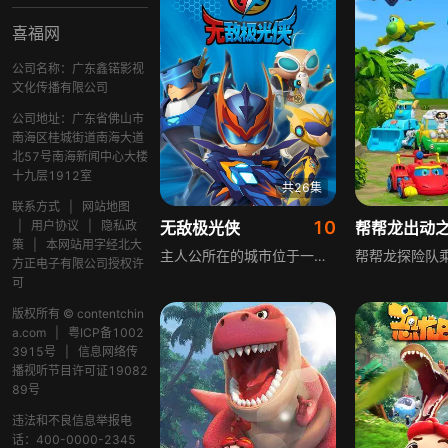
喜福网
公司名称：广东鑫锘影视
文化传播有限公司
公司地址：广东省佛山市
南海区桂城街道南海大道
北57号南海新闻中心大楼
十九层1912室
共26集
联系方式
|
网站地图
10
|
用户协议
|
隐私政
无敌极光侠
策
|
本网站用字经北大
主人公所在的城市位于一片沙漠之中，两年前不明飞行物的降落使得市中心的坐标大厦披上了一层怎么也融化不了的坚冰，两年间这件事本来已经被淡忘，却因为不可思议的犯罪事件又一次拉开了序幕。
方正电子有限公司授权许
可
版权所有 © contentchin
a.com
|
粤ICP备1002
3915号
|
信息网络传
播视听节目许可证19082
89号
违法和不良信息举报电
话：400-0000-2345