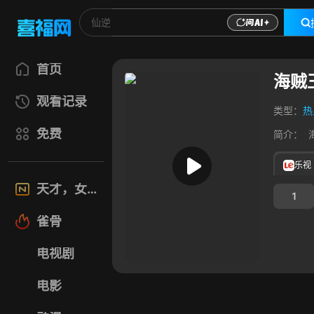
首页
海贼
观看记录
类型：
热
免费
简介：
乐视
天才，女友
1
雀骨
电视剧
电影