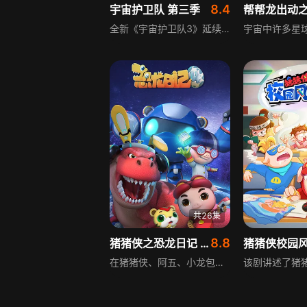
8.4
宇宙护卫队 第三季
全新《宇宙护卫队3》延续前两季风格，继续传递快乐、智慧和友爱的正能量。新一季中，宇宙护卫队与新队员小猪流星配合愈发默契，还结识了更多新朋友。剧情包含更紧张的救援任务、更有趣的情节设计，同时融入丰富的科普知识，带领观众开启全新的冒险旅程，为少儿观众带来兼具趣味与教育意义的观看体验。
共26集
8.8
猪猪侠之恐龙日记 第四季
猪猪侠校园
在猪猪侠、阿五、小龙包的共同努力下，坏坏博士“掳走恐龙”的计划频频失败。正当他们为此高兴时，却发现有很多只恐龙同时失踪了。原来坏坏博士发明了控制恐龙的新手段，将这些恐龙全部藏进了他的恐龙研究所里。新一轮智慧与知识的对诀开始，猪猪侠等人必须突破全新的障碍，救回所有恐龙。只是，这次任务也更加艰难了……