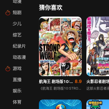
动漫
猜你喜欢
短剧
少儿
综艺
纪录片
动态漫
游戏
共1集
直播
8.9
航海王 剧场版10:STRONG WORLD:强者天下
《航海王 剧场版10:STRONG WORLD:强者天下》围绕传说海贼金狮子史基展开，他曾成功从推进城越狱，还敢侵略海军总部，给海军造成巨大损失，相关传说在民间流传。草帽海贼团在前往伟大航路途中，得知路飞故乡东海遇危机，却被金狮子史基强行带走娜美，双方展开激烈火拼。
娱乐
体育