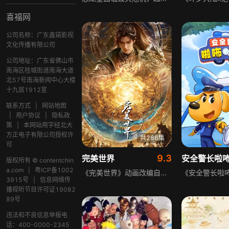
喜福网
公司名称：广东鑫锘影视
文化传播有限公司
公司地址：广东省佛山市
南海区桂城街道南海大道
北57号南海新闻中心大楼
十九层1912室
联系方式
|
网站地图
|
用户协议
|
隐私政
策
|
本网站用字经北大
方正电子有限公司授权许
共286集
可
9.3
完美世界
安全警长啦
版权所有 © contentchin
a.com
|
粤ICP备1002
《完美世界》动画改编自起点白金作者辰东遮天三部曲的第二部，聚焦男主石昊的传奇修道历程。石昊为修道而生、为应劫而至，身化亿万血雨洒落万古岁月，历经无数时空熬炼与岁月长河洗礼，最终他化万古、他化自在。动画还原原著的宏大世界观与热血冒险主线，呈现石昊从懵懂少年成长为盖世强者的极致辉煌，讲述其跨越万古的修行、征战与守护，为观众展现东方玄幻世界的壮阔史诗与无尽传说。
3915号
|
信息网络传
播视听节目许可证19082
89号
违法和不良信息举报电
话：400-0000-2345