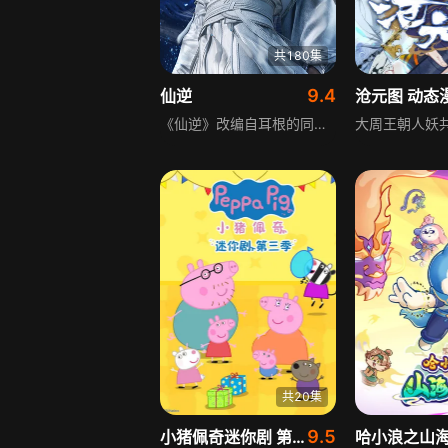
共180集
9.4
仙逆
沧元图 动态
《仙逆》改编自耳根的同名小说，讲述乡村平凡少年王林以心中执念为动力，踏上逆仙修行之路的故事。他所求不仅是长生，更要摆脱蝼蚁般的卑微命运，坚信道在人为，以平庸资质踏入修真仙途，历经坎坷风雨，凭借聪睿心智逐步突破困境，一步步走向巅峰，最终凭一己之力扬名修真界，是一部充满励志色彩的修真题材动画。
共20集
9.5
小猪佩奇迷你剧 第3季
哈小浪之山