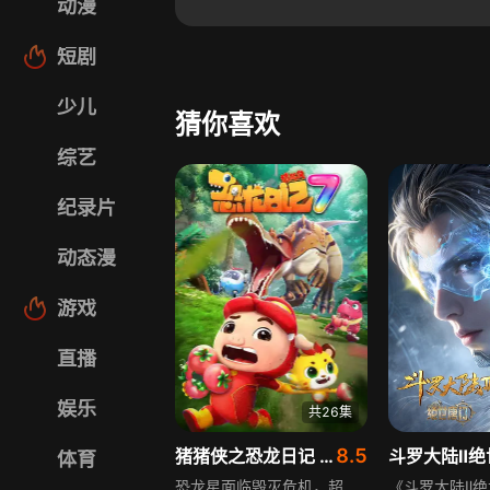
动漫
短剧
少儿
猜你喜欢
综艺
纪录片
动态漫
游戏
直播
娱乐
共26集
8.5
猪猪侠之恐龙日记 第7季
斗罗大陆Ⅱ绝
体育
恐龙星面临毁灭危机，超星特工猪猪侠和同伴阿五、六六、阿七等，协助迷糊博士将恐龙星恐龙转移到方舟。他们克服恐龙星恶劣气候环境，根据不同恐龙生活习性、情绪状态接触恐龙，过程中不怕艰辛，如为让黄昏龙吃难摘果子找功夫大师特训，帮失眠寐龙找睡觉地方不眠不休，与恐龙建立互信顺利完成转移，也获得成长，成为共同守护恐龙的好伙伴。