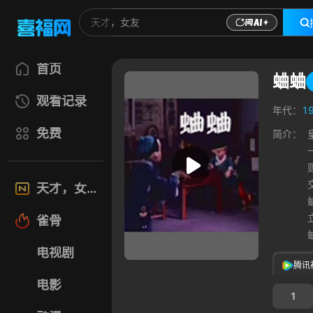
首页
蛐蛐
观看记录
年代：
1
免费
简介：
天才，女友
雀骨
电视剧
腾讯
电影
1