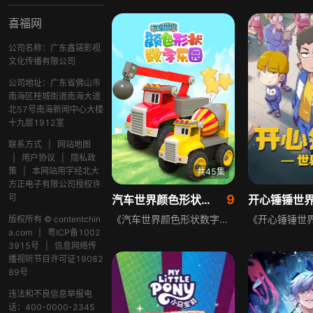
喜福网
公司名称：广东鑫锘影视
文化传播有限公司
公司地址：广东省佛山市
南海区桂城街道南海大道
北57号南海新闻中心大楼
十九层1912室
联系方式
|
网站地图
|
用户协议
|
隐私政
策
|
本网站用字经北大
共45集
方正电子有限公司授权许
可
9
汽车世界颜色形状数字乐园
开心锤锤世
《汽车世界颜色形状数字乐园》是一部面向幼儿的益智早教视频，通过可爱的动画与动态鲜活的情境，带领小朋友中英双语认识颜色、学习形状和数字，将英语学习融入生动有趣的场景中，打破传统学习的枯燥感，激发孩子的学习兴趣，帮助孩子轻松掌握基础认知内容。
版权所有 © contentchin
a.com
|
粤ICP备1002
3915号
|
信息网络传
播视听节目许可证19082
89号
违法和不良信息举报电
话：400-0000-2345