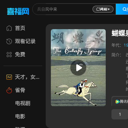
首页
蝴蝶
观看记录
年代：
1
免费
简介：
天才，女友
雀骨
腾讯
电视剧
1
电影