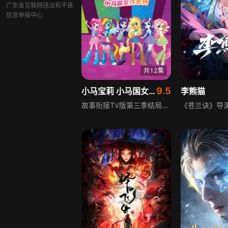
广东省互联网违法和不良
信息举报中心
共12集
9.5
小马宝莉 小马国女孩系列
李熊猫
故事衔接TV版第三季结局，紫悦进化为天角兽加冕新公主后的生活。紫悦加冕后不久，水晶帝国珍贵王冠被盗，为找回王冠，她独自前往平行世界。剧集以奇幻冒险为核心，围绕紫悦的平行世界之旅展开，展现魔法与勇气的碰撞，充满童趣与奇幻色彩。