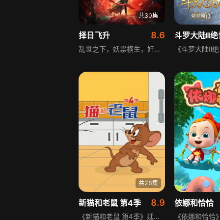
共30集
8.6
择日飞升
斗罗大陆Ⅱ绝
乱世之下，妖祟横生，奸佞当道。又值幽界入侵，人、幽两界势力荼毒人间，捕蛇者许应因看不惯为幽界卖命的草头神欺压百姓，反抗犯下弑神之罪，又出手打死了不作为的朝廷官员，遭两界势力追杀，开启了逃亡的生涯······
共26集
8.9
新猫和老鼠 第4季
依娜和恰恰
《新猫和老鼠 第4季》延续经典IP的趣味内核，猫和老鼠的主角在现代化的全新环境中相遇，开启了一系列全新的故事线，还引入了不少全新的人物角色。剧情场景也跳出了常规设定，覆盖了从中世纪城堡到疯狂科学家实验室等诸多奇妙且充满想象力的世界，用轻松搞笑的风格演绎追逐与互动的日常，适合全年龄段观众观看。