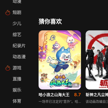
动漫
短剧
猜你喜欢
少儿
综艺
纪录片
动态漫
游戏
直播
共52集
娱乐
8.7
哈小浪之山海大王
斩神之凡尘
体育
一场早已注定的“意外”。哈小浪与星狗伙伴们卷入神秘光辉，在彼此不知情的情况下，分别来到了一个满溢东方神韵的山海世界。这里疆域无垠，超乎认知的灵兽与山海民几乎无处不在。初来乍到的哈小浪，被新朋友彻天、飞鸢、独影错认成他们召唤的“天选之王”，并误打误撞当上了氾叶国大王。然而！在别人眼中狂拽无敌强的哈小浪，实际却是个只有半吊子力量的“大废材”！起初，哈小浪只想逃走，找回失散的伙伴们一起回家。然而，在与大家相处中，哈小浪察觉到了山海世界的“不对劲”。这是一个顺天应人的世界，生来便已注定的铭文之力决定着一个人的价值。如此刻板的规则，我们的哈王当然不肯认同！在他的坚持与努力下，众多受此所苦的国民与灵兽获得了救赎。渐渐地，哈小浪一步步“弄假成真”，成为了真正的大王。然而！更加艰巨的挑战也接踵而至——迷失的伙伴、侵略的恶毒之国，还有潜伏于树海、足以覆灭山海世界的诡异天灾。我们的哈王到底能否应对这一切？