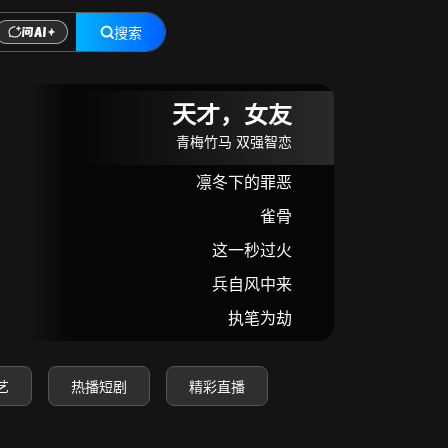
搜索
在线观看
天才，女友
青梅竹马 双强智恋
凛冬下的罪恶
雀骨
这一秒过火
兵自风中来
执笔为劫
艺
热播短剧
精彩直播