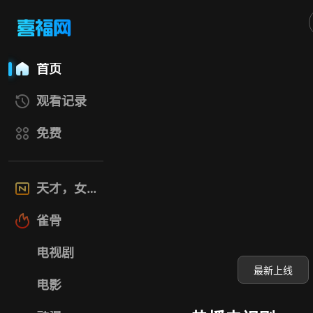
喜福影视网
首页
观看记录
免费
天才，女友
雀骨
电视剧
最新上线
电影