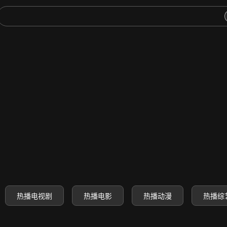
-高清电影电视剧动漫综艺免费
热播电视剧
热播电影
热播动漫
热播综