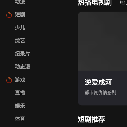
热播电视剧
动漫
热
短剧
少儿
综艺
纪录片
动态漫
游戏
逆爱成河
都市复仇情感剧
直播
娱乐
短剧推荐
体育