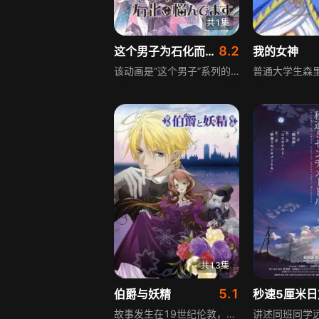
共1集
8.2
这个男子为石化而烦恼
我的女神
该动画是“这个男子”系列的第4弹作品，围绕主角因石化而产生的各类烦恼展开故事，延续系列的风格，以独特的设定呈现相关剧情，适合喜欢该系列的观众观看。
共13集
5.1
伯爵与妖精
秒速5厘米日
故事发生在19世纪伦敦，围绕能看见并沟通妖精的少女莉迪雅展开。莉迪雅为与父亲见面，和任性的妖精猫尼可乘船前往伦敦，途中遇到自称青骑士伯爵的爱德格，被委托寻找证明其身份的宝剑。她被卷入盯上宝剑的狙击者战斗，逐渐明朗爱德格的过去与真实身份，在悬念、打斗与浪漫中，命运走向未知。