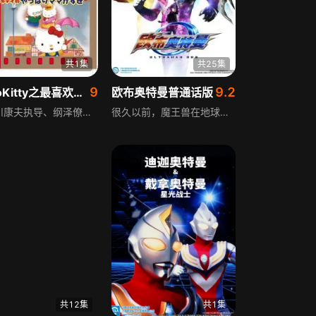
共1集
共25集
9
9.2
HelloKitty之最喜欢妈妈
欧布奥特曼普通话版
由石川康夫执导、纲泽僚担任音乐制作的儿童动画，围绕HelloKitty的日常展开，以温馨治愈的风格讲述她与妈妈的互动故事，通过贴近儿童认知的情节传递亲情的温暖，适合低龄儿童观看，兼具趣味性与教育意义。
很久以前，魔王兽在地球肆虐，奥特英雄们将其封印令地球恢复和平。时光流逝，为保护地球，光之战士欧布奥特曼以流浪青年红凯的身份来到地球，他借助欧布圆环将奥特英雄封印魔王兽的力量化为奥特融合卡，通过双重读取卡片实现融合升越，与复活的魔王兽战斗并不断获得新力量。
共12集
共1集