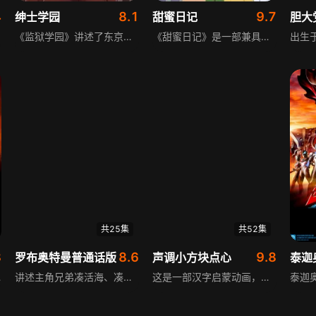
4
8.1
9.7
绅士学园
甜蜜日记
胆大
《监狱学园》讲述了东京郊外私立八光学园的故事，这所原本为培养大小姐的贵族学校，从公元2011年4月开始正式改为男女合校，首批入学的男子仅有五个人。他们并非全员都帅得一塌糊涂能迷倒众生，甚至相貌属于很不起眼的类型。在身处周围1000位女生的女校范围内，这些男子能否克制住自己蓬勃的青春欲望？主人公藤野清志等人的命运究竟如何？故事围绕这群男生在女校的校园生活展开，充满了各类搞笑又充满冲突的情节。
《甜蜜日记》是一部兼具科普与治愈的动画，涵盖I型糖尿病的各类知识与应对措施。讲述患病儿童乐乐在医生、家人的细心帮助下，积极面对、勇敢对抗疾病的生活日常，还有控糖精灵糖小超的助力，陪伴他健康快乐成长，传递科学治疗的理念与积极乐观的生活态度。
共25集
共52集
8
8.6
9.8
罗布奥特曼普通话版
声调小方块点心
梦苦恼，后在黑暗来袭时，与光之巨人特利迦相遇。
讲述主角兄弟凑活海、凑勇海与高中生妹妹、开精品店的父亲共同生活，某日兄弟俩获得罗布回旋闪光和罗布水晶，哥哥变身为火元素之力的罗索奥特曼，弟弟变身为水元素之力的布鲁奥特曼。这是一部描写兄弟争吵磨合、共同成长、挑战强敌的特摄作品，同时也是围绕兄弟展开的家庭主题连续剧，充满热血与温情。
这是一部汉字启蒙动画，共52集，每集时长约一分钟，通过拟人化的小方块点心形象，将汉字赋予独特性格，融入声调学习，让孩子在轻松氛围中掌握汉字读音与声调，感受汉字文化的魅力。