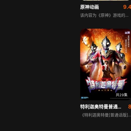
9.
原神动画
该内容为《原神》游戏的衍生动画，是游戏角色钟离的演示内容，主题为「听书人」，以动画形式展现了钟离的相关形象与故事风格，为游戏IP的衍生影视内容，吸引游戏爱好者与动画观众了解该角色的相关设定与故事背景。
共29集
特利迦奥特曼普通话版
《特利迦奥特曼[普通话版]》是特摄动画作品，故事始于3000万年前，黑暗力量曾让世界陷入恐惧，光之巨人将黑暗封印后陷入长眠。时光流转，地球和平同盟TPU组建精英胜利队，生活在火星的植物学家真中剑悟，因重复做关于神秘巨人的噩