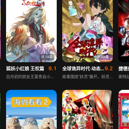
共14集
共98集
3
9.1
9.2
狐妖小红娘 王权篇
全球诡异时代·动态漫
捷德
白月初的损友王富贵自小便知晓自己是天才道盟兵人王权富贵的转世，与蜘蛛精清瞳有着宿世之缘。上一世他为获自由不惜身受万剑穿心，这一世也不愿屈服命运，努力寻找冲破束缚的方法。与此同时，晋升为正式红线仙的苏苏需找到专属道具“天书”，而天书也被想完成续缘的蜘蛛精盯上，双方展开激斗，战斗中白月初和苏苏意外得知，他们的相遇是身份不凡的注定。
故事围绕“妖灵”展开，妖灵最初仅出现在小范围灵异事件中，有无害善灵也有危险恶灵。一百年前恶灵大量增长，肆意屠杀人类，人类数量锐减挣扎求生，直到拥有妖气潜力、能操纵妖灵对抗恶灵的御灵师出现。在收容所长大的少年林风和他的妖灵童童，在这波诡云谲的时代，将面临诸多未知的机遇与危险，他们的命运也充满变数。