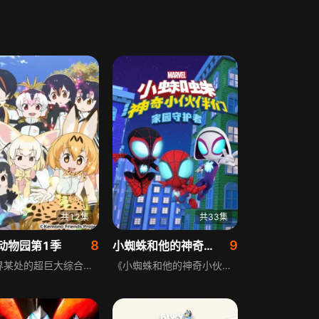
共12集
共33集
8
9
动物园第1季
小蜘蛛和他的神奇小伙伴们:家园守护者 英文版
在世界某处的超巨大综合动物园Japari Park，神秘物质Sandstar让动物们变身成拥有人类姿态的兽娘，她们和来访的人们热闹游玩。某天，动物园出现了一个迷路的孩子，本为回家的旅途因兽娘们的加入，变成了一场充满未知的大冒险。该动画由八百万制作，伊佐佳久执导，多位声优担任主要配音，改编自韩国游戏公司Nexon2015年推出的手机游戏，于2017年1月10日播出。
《小蜘蛛和他的神奇小伙伴们:家园守护者 英文版》是一部充满正能量的少儿超级英雄动画。小蜘蛛彼得和他的好伙伴迈尔斯、格温组成了蜘蛛小队，平日里他们与梅姨一起愉快相处，一旦出现意外情况，就会立刻变身成为蜘蛛侠，集体出动。他们发挥各自超强的能力和智慧，与电光人、绿魔、沙人等反派势力对抗，维持城市的正常运转，救整座城市于水火之中。