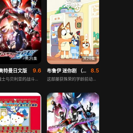
共25集
共20集
9.6
8.5
奥特曼日文版
布鲁伊 迷你剧 （普通话版） 第1季
奥特战士与贝利亚的战斗作为传说流传，六年前地球出现怪兽，混乱平息后人们过着和平日子。主人公朝仓陆不知双亲，儿时遇见佩嘉萨星人佩嘉，住星云庄，是崇拜英雄的普通青少年。某天六年前的怪兽再现，小陆和佩嘉意外发现地底秘密基地，拿到奥特胶囊变身捷德奥特曼，他外形酷似贝利亚，之后怪兽接连出现，目标是利特鲁之星，背后有贝利亚的阴谋，赛罗奥特曼来到地球，继承贝利亚遗传基因的小陆为成为真正英雄展开战斗。
这部屡获殊荣的学龄前动画风靡全球，深受孩子与家长喜爱，如今以全新形式回归。布鲁伊一家将在新剧集中延续幽默与智慧，用更贴近现代观众的方式展现温馨家庭生活。故事围绕充满想象力的澳大利亚牧牛犬布鲁伊和妹妹宾果展开，她们总爱设计天马行空的游戏，通过角色扮演探索成人世界。这部短小精悍又妙趣横生的迷你剧里，布鲁伊和宾果将与新老朋友一起，开启一系列欢乐的迷你冒险，包含玛芬的“开箱”视频、趣味架子鼓游戏、棕熊的森林奇遇、宾果的奇幻之旅、三只小猪睡前故事，以及梦幻小屋的幕后花絮等精彩内容。