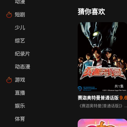
动漫
猜你喜欢
短剧
少儿
综艺
纪录片
动态漫
游戏
共1集
直播
9.
赛迦奥特曼普通话版
娱乐
《赛迦奥特曼[普通话版]》是一部经典奥特曼科幻特摄剧，讲述地球遭百特星人入侵，人类失踪，地球沦为怪兽兵器实验场，仅少数孩子幸存，7位女性组成U小队对抗敌人，戴拿、高斯、赛罗奥特曼相继来到地球，大贺希与赛罗一心同体，百特星人
体育