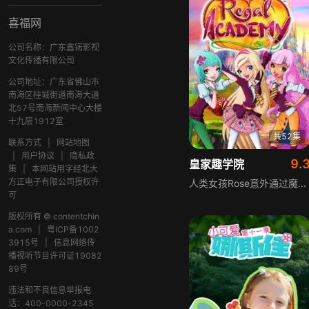
喜福网
公司名称：广东鑫锘影视
文化传播有限公司
公司地址：广东省佛山市
南海区桂城街道南海大道
北57号南海新闻中心大楼
十九层1912室
共52集
联系方式
|
网站地图
|
用户协议
|
隐私政
9.
皇家趣学院
策
|
本网站用字经北大
方正电子有限公司授权许
人类女孩Rose意外通过魔法钥匙进入童话世界，进入皇家趣学院学习，她结识了长发公主、野兽、白雪公主等一众童话人物的后代，逐渐发现自己是仙履奇缘主角的孙女。她和同学们一起学习魔法、参与飞龙骑行等冒险，共同守护童话世界，同时慢慢解开自己的身世之谜。
可
版权所有 © contentchin
a.com
|
粤ICP备1002
3915号
|
信息网络传
播视听节目许可证19082
89号
违法和不良信息举报电
话：400-0000-2345