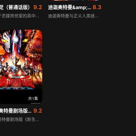
9.2
8.3
党（普通话版）
迪迦奥特曼&amp;戴拿奥特曼 星光战士 普通话版
出生于灵媒师世家的高中女生小桃，与同年级热爱神秘学的厄卡伦是同学，小桃出手救了被欺负的厄卡伦，两人成为朋友。“相信幽灵不信UFO”的小桃和“相信UFO不信幽灵”的厄卡伦起了争执，两人分别前往UFO出没的医院废墟和灵异隧道，遭遇超出理解的怪异，紧要关头小桃觉醒能力，厄卡伦获得诅咒之力，两人携手挑战怪异，开启超能力战斗与青春故事。
迪迦奥特曼与正义人类拯救地球后，人类文明与科技走向宇宙，新领域时代开启人类对未知的开拓，可新的邪恶力量也向光明反扑，寂静星空再度被打破，人类又临危机。月球战斗中，超级胜利队和戴拿奥特曼迎击怪兽格朗达，在TPC战舰普罗米修斯支援下击倒格朗达，随后莫内拉星人夺取普罗米修斯改造成魔神戴斯法萨，还合体成莫内拉皇后捕获戴拿，危急时刻迪迦奥特曼出现。
共1集
9.2
泰迦奥特曼剧场版新生代之巅普通话版
泰迦奥特曼剧场版《新生代之巅》普通话版，讲述TV系列幕后黑手托雷基亚败给泰迦后，体内封印的邪神魔兽格里姆德逃出，托雷基亚设计引来泰迦父亲泰罗奥特曼，阴谋得逞让泰罗坠入黑暗，恶人协会盯上伊吉斯的优幸，新生代奥特战士纷纷赶来地球帮忙，一场世纪大战即将展开。