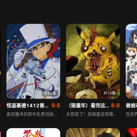
共24集
共16集
6
9.8
8.8
怪盗基德1412普通话版
（毁童年）看完这个你的童年就毁了
兽娘
欲催生最强怪兽超级芝顿，地球存亡之战即将开启。
喜欢魔术的高中生黑羽快斗，在房间密室发现怪盗基德的服装，后从父亲助手寺井黄之助口中得知父亲是怪盗基德且被暗杀，为找杀父仇人，快斗以第二代怪盗基德身份调查，活动中与杀父仇人神秘组织相遇，故事正式展开。
太邪恶了！恶搞童话亮瞎眼！内容以恶搞经典童话为核心，通过夸张、颠覆的方式重新演绎童话，打破传统童话的美好印象，适合喜欢另类、恶搞风格内容的观众。