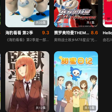
共39集
共1集
8
9.3
8.6
海豹看看 第2季
赛罗奥特曼THEMOVIE超决战贝利亚银河帝国普通话版
《海豹看看》第2季是一部无语言的3D动画，讲述一群海豹在地球尽头相遇的故事。全片无台词，完全依靠海豹们生动的动作、丰富的表情来演绎幽默搞笑的情景，没有复杂的剧情设定，风格轻松治愈。该动画不受语言限制，跨越区域与国际，适合各个年龄阶段的群体观看，无论是孩童还是成年人，都能通过简单有趣的画面获得欢乐，是一部适合全年龄段的轻松动画作品。
奥特战士故乡M78星云“光之国”遭神秘敌人袭击，赛罗奥特曼因过于自信差点失手，在父亲赛文帮助下突围灭敌。为弥补草率，他戴奥特手镯独自探查敌人身份，途中与青年岚、小治相遇，与岚合体后得知幕后黑手是复活的银河皇帝贝利亚，一场超决战即将展开。
共12集
共13集