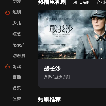
热播电视剧
动漫
热门古装剧
高能
短剧
少儿
综艺
纪录片
动态漫
游戏
战长沙
近代抗战家庭剧
直播
娱乐
短剧推荐
体育