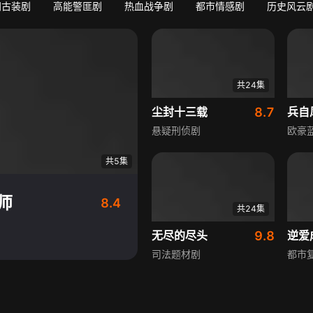
门古装剧
高能警匪剧
热血战争剧
都市情感剧
历史风云
共24集
尘封十三载
8.7
兵自
悬疑刑侦剧
欧豪
共5集
师
8.4
共24集
无尽的尽头
9.8
逆爱
司法题材剧
都市