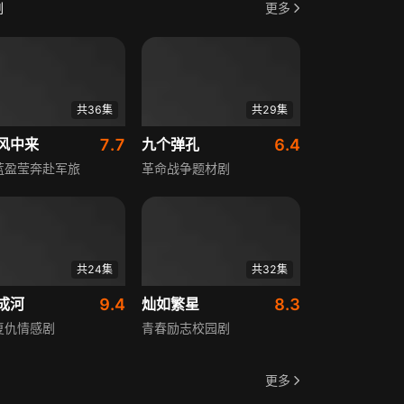
剧
更多
共36集
共29集
风中来
7.7
九个弹孔
6.4
蓝盈莹奔赴军旅
革命战争题材剧
共24集
共32集
成河
9.4
灿如繁星
8.3
复仇情感剧
青春励志校园剧
更多