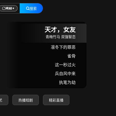
搜索
在线观看
天才，女友
青梅竹马 双强智恋
凛冬下的罪恶
雀骨
这一秒过火
兵自风中来
执笔为劫
艺
热播短剧
精彩直播