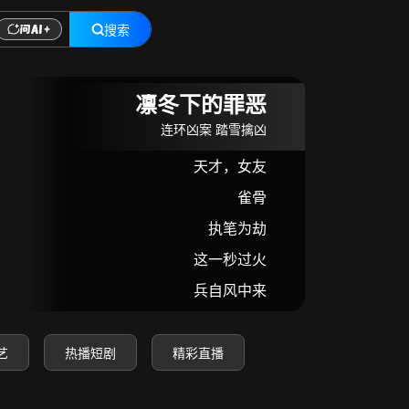
搜索
在线观看
凛冬下的罪恶
连环凶案 踏雪擒凶
天才，女友
雀骨
执笔为劫
这一秒过火
兵自风中来
艺
热播短剧
精彩直播