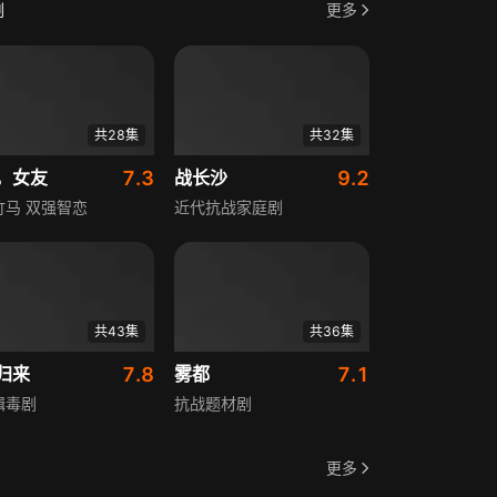
剧
更多
共28集
共32集
，女友
7.3
战长沙
9.2
竹马 双强智恋
近代抗战家庭剧
共43集
共36集
归来
7.8
雾都
7.1
缉毒剧
抗战题材剧
更多