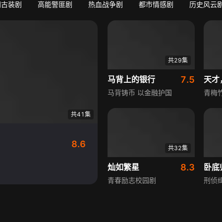
门古装剧
高能警匪剧
热血战争剧
都市情感剧
历史风云
共29集
马背上的银行
7.5
天才
马背铸币 以金融护国
青梅
共41集
8.6
共32集
灿如繁星
8.3
卧底
青春励志校园剧
刑侦