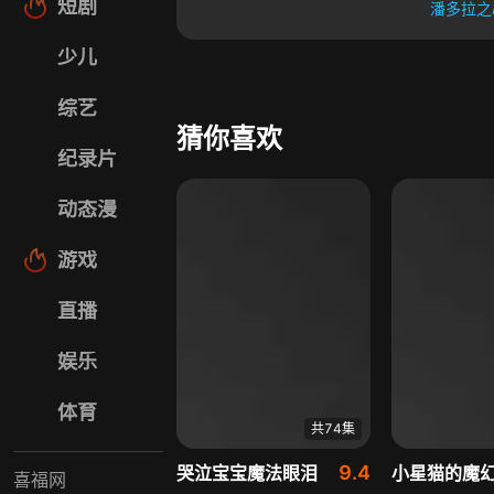
短剧
潘多拉之
少儿
综艺
猜你喜欢
纪录片
动态漫
游戏
直播
娱乐
体育
共74集
9.4
哭泣宝宝魔法眼泪
小星猫的魔
喜福网