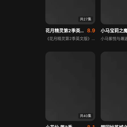
共27集
8.9
花月精灵第2季英文版
《花月精灵第2季英文版》延续精灵奇幻风格，剧情围绕花月精灵展开，她正专注于和新护月使者朋友们相处，努力打造幸福大家庭。与此同时，消月精灵对月球运作有自己的想法，附近月球上，一个利用小梦仙宝石种子力量的邪恶阴谋正在酝酿，黑无背后似乎还有更大的势力在暗中运作。
共40集