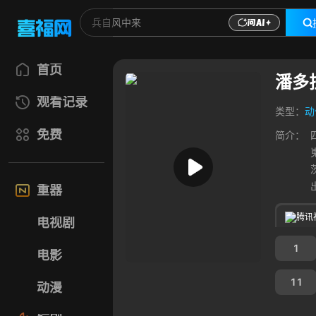
首页
潘多
观看记录
类型：
动
免费
简介：
重器
腾讯
电视剧
1
电影
11
动漫