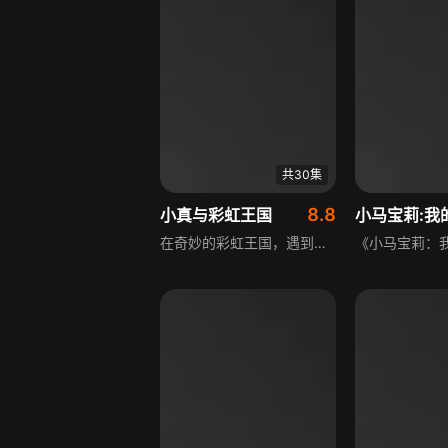
共30集
8.8
小真与彩虹王国
在奇妙的彩虹王国，遇到问题人们都会向小真求助。逗比小猫小黑是小真最好的朋友，常伴她左右。小真是唯一能释放“心愿树”上“魔法愿望”能量、恢复王国和平与爱的人。她和小黑的冒险充满喜剧色彩，能给世界各地的孩子带来快乐并赋予他们力量。