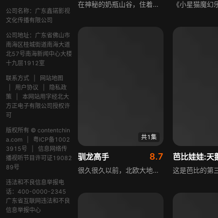
在神秘的奶瓶山谷，住着康妮、莱蒂、丽丽等可爱的哭泣宝宝，她们开心共处，每天都有新冒险。宝宝们勇敢天真却爱哭，她们的眼泪藏有神奇魔法，且只在大家团结克服困难，或是感受到爱、幸福等积极情绪时，才会被触发。
公司名称：广东鑫锘影视
文化传播有限公司
公司地址：广东省佛山市
南海区桂城街道南海大道
北57号南海新闻中心大楼
十九层1912室
联系方式
|
网站地图
|
用户协议
|
隐私政
策
|
本网站用字经北大
方正电子有限公司授权许
可
版权所有 © contentchin
共1集
a.com
|
粤ICP备1002
3915号
|
信息网络传
8.7
驯龙高手
芭比娃娃:天
播视听节目许可证19082
89号
很久很久以前，北欧大地上的主人是以狩猎、捕鱼为主要生计的游牧维京人，他们过着快乐惬意的生活。可飞天喷火、尖牙利齿的巨龙是他们的“害虫”，巨龙的侵犯让维京海盗寝食难安，于是一代又一代的海盗首领带着部落子民，和飞龙誓死大战。
违法和不良信息举报电
话：400-0000-2345
广东省互联网违法和不良
信息举报中心