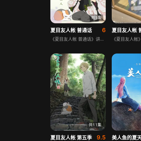
共1集
6
夏目友人帐 普通话
《夏目友人帐 普通话》讲述在人与妖怪之间过着忙碌日子的夏目，偶然与以前的同学结城重逢，由此回忆起了被妖怪缠身的苦涩记忆。此时，夏目认识了在归还名字的妖怪记忆中出现的女性·津村容莉枝。和玲子相识的她，现在和独子椋雄一同过着平稳的生活。夏目通过与他们的交流，心境也变得平和。但这对母子居住的城镇，却似乎潜伏着神秘的妖怪。在调查此事归来后，寄生于猫咪老师身体的“妖之种”，在藤原家的庭院中，一夜之间就长成树结出果实。而吃掉了与自己形状相似果实的猫咪老师，竟然分裂成了3个——！？
共11集
9.5
夏目友人帐 第五季
美人鱼的夏