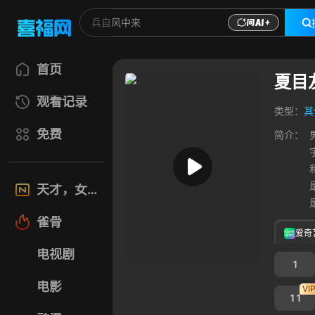
首页
夏目
观看记录
类型：
其
免费
简介：
天才，女友
雀骨
爱奇
电视剧
1
电影
VI
11