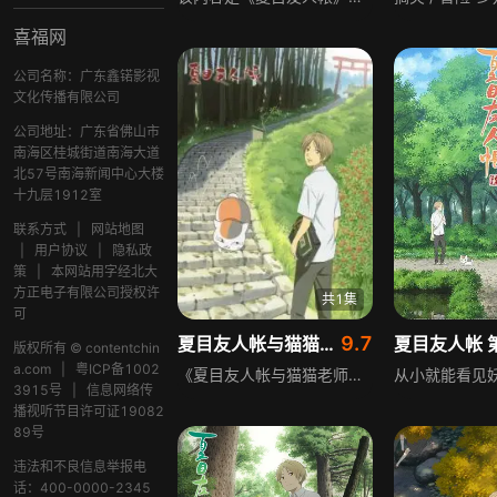
喜福网
公司名称：广东鑫锘影视
文化传播有限公司
公司地址：广东省佛山市
南海区桂城街道南海大道
北57号南海新闻中心大楼
十九层1912室
联系方式
|
网站地图
|
用户协议
|
隐私政
策
|
本网站用字经北大
方正电子有限公司授权许
共1集
可
9.7
夏目友人帐与猫猫老师的第一次跑腿
夏目友人帐 
版权所有 © contentchin
a.com
|
粤ICP备1002
《夏目友人帐与猫猫老师的第一次跑腿》围绕正在悠闲散步中的猫咪老师展开，猫咪老师突然偶遇迷路的双胞胎兄妹，由此发生了相关的故事。
3915号
|
信息网络传
播视听节目许可证19082
89号
违法和不良信息举报电
话：400-0000-2345