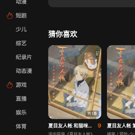
动漫
短剧
少儿
猜你喜欢
综艺
纪录片
动态漫
游戏
直播
娱乐
共1集
9
夏目友人帐 和猫咪老师的第一次跑腿
体育
该内容是《夏目友人帐》的衍生故事，围绕悠闲散步的猫咪老师展开，讲述它偶遇迷路的双胞胎兄妹后发生的故事，延续了系列温暖治愈的风格，带来温馨有趣的日常情节。