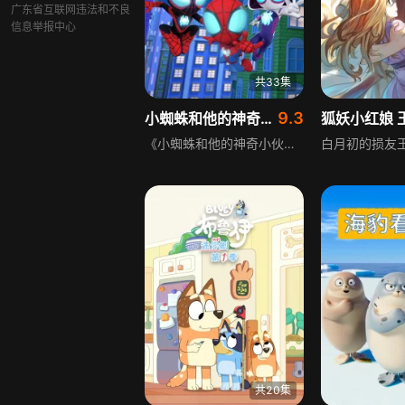
广东省互联网违法和不良
信息举报中心
共33集
9.3
小蜘蛛和他的神奇小伙伴们:家园守护者 英文版
狐妖小红娘 
《小蜘蛛和他的神奇小伙伴们:家园守护者 英文版》是一部充满正能量的少儿超级英雄动画。小蜘蛛彼得和他的好伙伴迈尔斯、格温组成了蜘蛛小队，平日里他们与梅姨一起愉快相处，一旦出现意外情况，就会立刻变身成为蜘蛛侠，集体出动。他们发挥各自超强的能力和智慧，与电光人、绿魔、沙人等反派势力对抗，维持城市的正常运转，救整座城市于水火之中。
共20集