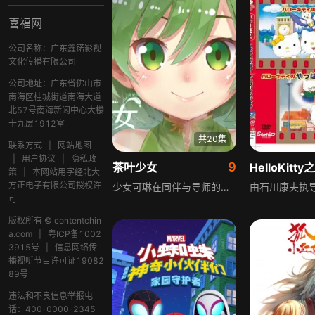
喜福网
公司名称：广东鑫锘影视
文化传播有限公司
公司地址：广东省佛山市
南海区桂城街道南海大道
北57号南海新闻中心大楼
十九层1912室
共20集
联系方式
|
网站地图
|
用户协议
|
隐私政
9
茶叶少女
策
|
本网站用字经北大
方正电子有限公司授权许
少女可琳在同伴与导师的指引下，踏上充满挑战的旅程，穿行于五角极星的险恶地形之中，沿途面临诸多阻碍与考验。在其他茶族的不断阻扰下，可琳克服重重困难，最终成功找到了千年茶人的遗迹，并且在遗迹之中遇上了传说中的茶精灵，开启了一段与茶相关的奇妙经历。
可
版权所有 © contentchin
a.com
|
粤ICP备1002
3915号
|
信息网络传
播视听节目许可证19082
89号
违法和不良信息举报电
话：400-0000-2345