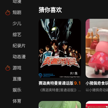
动漫
猜你喜欢
短剧
少儿
综艺
纪录片
动态漫
游戏
共1集
直播
9.1
赛迦奥特曼普通话版
小猪佩奇食
娱乐
《赛迦奥特曼[普通话版]》是一部经典奥特曼科幻特摄剧，讲述地球遭百特星人入侵，人类失踪，地球沦为怪兽兵器实验场，仅少数孩子幸存，7位女性组成U小队对抗敌人，戴拿、高斯、赛罗奥特曼相继来到地球，大贺希与赛罗一心同体，百特星人欲催生最强怪兽超级芝顿，地球存亡之战即将开启。
体育