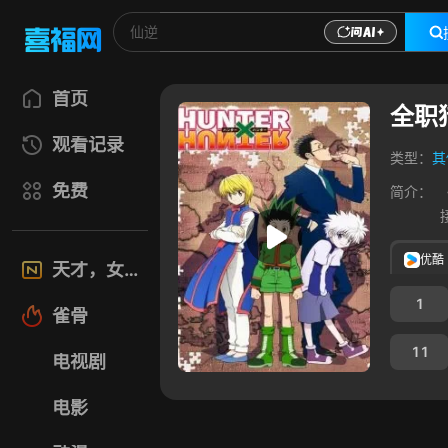
首页
全职
观看记录
类型：
其
免费
简介：
优酷
天才，女友
1
雀骨
11
电视剧
电影