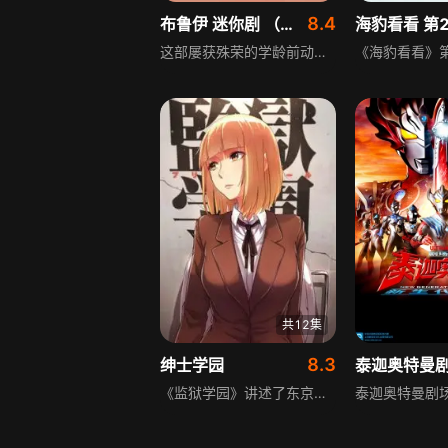
8.4
布鲁伊 迷你剧 （普通话版） 第1季
海豹看看 第
这部屡获殊荣的学龄前动画风靡全球，深受孩子与家长喜爱，如今以全新形式回归。布鲁伊一家将在新剧集中延续幽默与智慧，用更贴近现代观众的方式展现温馨家庭生活。故事围绕充满想象力的澳大利亚牧牛犬布鲁伊和妹妹宾果展开，她们总爱设计天马行空的游戏，通过角色扮演探索成人世界。这部短小精悍又妙趣横生的迷你剧里，布鲁伊和宾果将与新老朋友一起，开启一系列欢乐的迷你冒险，包含玛芬的“开箱”视频、趣味架子鼓游戏、棕熊的森林奇遇、宾果的奇幻之旅、三只小猪睡前故事，以及梦幻小屋的幕后花絮等精彩内容。
共12集
8.3
绅士学园
《监狱学园》讲述了东京郊外私立八光学园的故事，这所原本为培养大小姐的贵族学校，从公元2011年4月开始正式改为男女合校，首批入学的男子仅有五个人。他们并非全员都帅得一塌糊涂能迷倒众生，甚至相貌属于很不起眼的类型。在身处周围1000位女生的女校范围内，这些男子能否克制住自己蓬勃的青春欲望？主人公藤野清志等人的命运究竟如何？故事围绕这群男生在女校的校园生活展开，充满了各类搞笑又充满冲突的情节。