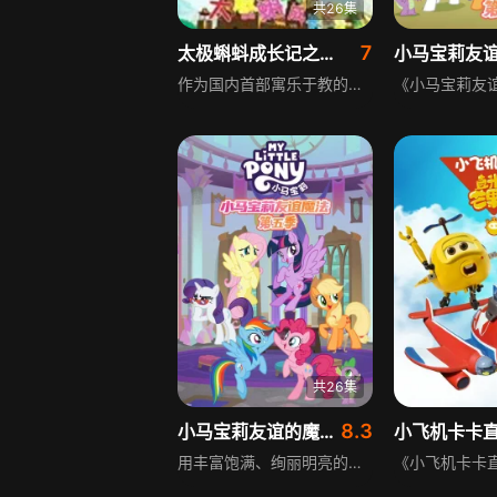
共26集
7
太极蝌蚪成长记之拜师习武篇第2季
作为国内首部寓乐于教的成长励志动画大片，该片以舍人、从人、方为劲的太极精神文化理念为背景，弘扬中国太极传统文化，为中国儿童提供健康的精神食粮，打造出中国儿童动画第一品牌，创造出中国式的格林童话，兼具教育意义与趣味性。
共26集
8.3
小马宝莉友谊的魔力第5季
用丰富饱满、绚丽明亮的色彩、精致唯美的卡通画风打造出萌动温馨的童话世界，符合孩子的审美观，激发孩子的好奇心。发生在小马谷的趣事层出不穷，欢乐闹腾的小马们以别开生面的美式幽默淋漓尽致地为孩子们展现出一个个性格迥异却真实可爱的自我，让孩子们体会到不一样的成长教育。温馨美好的情商小故事讲述友情的“魔法”，让孩子学会珍惜朋友间的友情，关心爱护身边的人和事物，塑造孩子积极开朗友爱的性格。