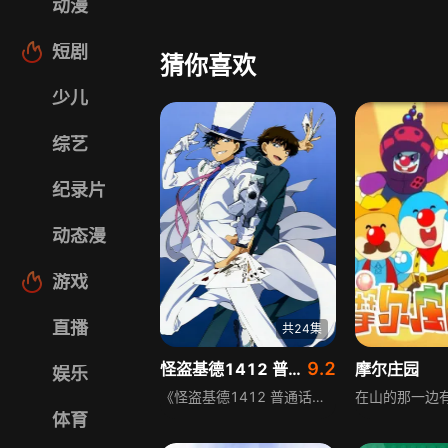
动漫
短剧
猜你喜欢
少儿
综艺
纪录片
动态漫
游戏
直播
共24集
9.2
怪盗基德1412 普通话
摩尔庄园
娱乐
《怪盗基德1412 普通话》改编自日本漫画家青山刚昌创作的漫画《魔术快斗》，是继以《名侦探柯南》特别篇形式间断播出的动画后，独立推出的电视动画系列，延续原作的悬疑冒险风格，为观众带来怪盗基德的精彩故事。
体育