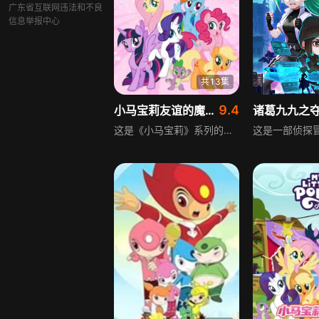
广东省互联网违法和不良
信息举报中心
共13集
9.4
小马宝莉友谊的魔力第3季
诸葛九九之
这是《小马宝莉》系列的第三季动画，延续核心剧情线：主角暮光闪闪受导师塞拉斯蒂亚公主指派，带着助手斯派克前往小马镇学习友谊魔法。在此她结识苹果杰克、瑞瑞、小蝶、云宝黛西、萍琪派五位好友，每只小马分别代表友谊的不同元素，在谐律精华中承担关键作用。此后暮光闪闪与朋友们开启充满趣味的日常，持续探索友谊的真谛与魔法的奥秘。