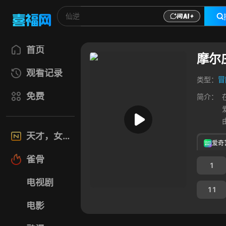
首页
摩尔
观看记录
类型：
冒
免费
简介：
天才，女友
爱奇
雀骨
1
电视剧
11
电影