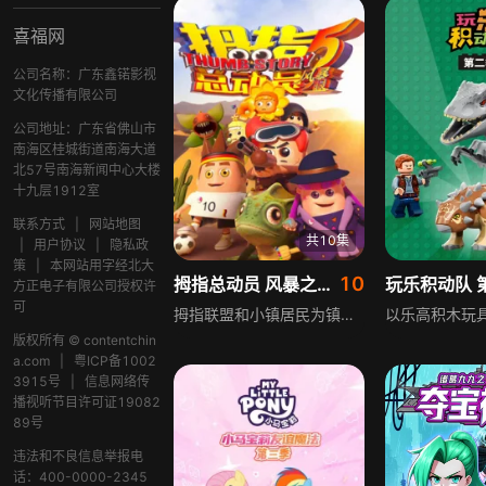
喜福网
公司名称：广东鑫锘影视
文化传播有限公司
公司地址：广东省佛山市
南海区桂城街道南海大道
北57号南海新闻中心大楼
十九层1912室
联系方式
|
网站地图
共10集
|
用户协议
|
隐私政
策
|
本网站用字经北大
10
拇指总动员 风暴之眼 第5季
玩乐积动队 
方正电子有限公司授权许
可
拇指联盟和小镇居民为镇长庆祝生日时，镇长袒露心病，儿子乐乐失踪于沙漠的风暴之眼，委托拇指联盟寻找。三人踏上旅途，在葵贝贝和仙贝贝带领下找到乐乐。为走出沙漠迷宫，拇指联盟勇闯地宫找宝石，神秘人伺机而动，众人齐心协力赶走神秘人，守护宝石，决定带回小镇并探寻恢复宝石力量的方法，乐乐选择留在沙漠规划绿洲，让沙漠焕发生机。
版权所有 © contentchin
a.com
|
粤ICP备1002
3915号
|
信息网络传
播视听节目许可证19082
89号
违法和不良信息举报电
话：400-0000-2345