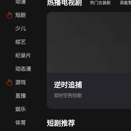
热播电视剧
动漫
热门古装剧
高能
短剧
少儿
综艺
纪录片
动态漫
游戏
逆时追捕
双时空刑侦剧
直播
娱乐
短剧推荐
体育