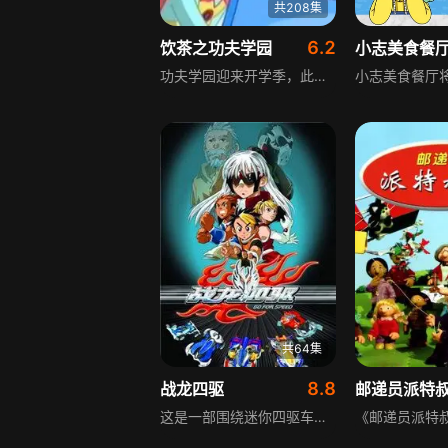
共208集
6.2
饮茶之功夫学园
小志美食餐
功夫学园迎来开学季，此次新生有些不同。新生娜欧在前往学园途中拾到丘比，丘比一直跟着她，她只好将丘比带到学园，让丘比成为学园最小的学员。这群新生不知天高地厚却精力十足，差点把功夫学园搞得一团乱，小不点丘比总把学园里的东西都试着尝一尝。此外还有急惊风的米可、胆小的玛鲁、爱吃的哈普和哈豆等学员，这些新学员齐聚一堂，发生了一连串搞笑故事，鲜事一箩筐。
共64集
8.8
战龙四驱
邮递员派特
这是一部围绕迷你四驱车展开的竞技动画，讲述少年迷你四驱车天才韦天飞夺得全国迷你四驱车大赛冠军的故事，这场冠军的取得间接导致同为迷你四驱车研发专家的父亲韦超与合作伙伴霍震决裂，进而引发了一场火灾，后续故事围绕这场决裂与火灾展开，展现了四驱车世界的竞技与纠葛。