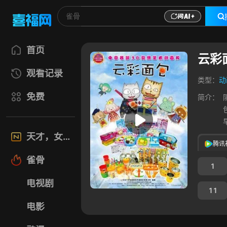
首页
云彩
观看记录
类型：
动
免费
简介：
天才，女友
腾讯
雀骨
1
电视剧
11
电影