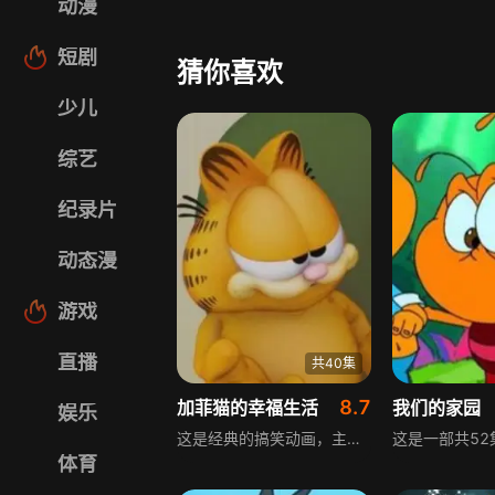
动漫
短剧
猜你喜欢
少儿
综艺
纪录片
动态漫
游戏
直播
共40集
8.7
加菲猫的幸福生活
我们的家园
娱乐
这是经典的搞笑动画，主角是超级活泼可爱的加菲猫。它并非只会躺沙发吃披萨看电视的懒猫，鬼点子频出，常让小伙伴欧迪不得消停，也常把主人乔恩弄得抓狂不已。但当朋友遇到危难时，顽皮的加菲猫会挺身而出成为盖世英雄，剧情充满欢乐与温情。
体育