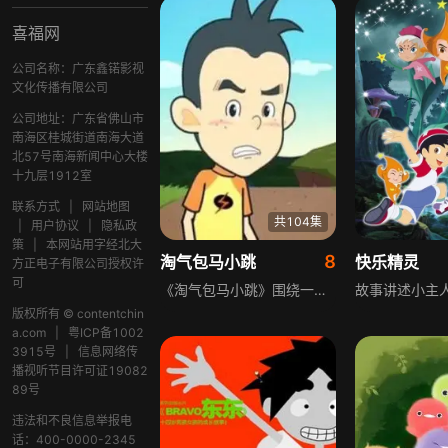
喜福网
公司名称：广东鑫锘影视
文化传播有限公司
公司地址：广东省佛山市
南海区桂城街道南海大道
北57号南海新闻中心大楼
十九层1912室
联系方式
|
网站地图
共104集
|
用户协议
|
隐私政
策
|
本网站用字经北大
8
淘气包马小跳
快乐精灵
方正电子有限公司授权许
可
《淘气包马小跳》围绕一群调皮孩子的快乐生活展开，讲述他们和家长、老师、同学间的趣味故事，映射当代儿童的生活与心理现实，深情呼唤张扬孩子的天性，舒展童心童趣，探析成人与儿童世界间的隔膜误区，倡导理解沟通，助力孩子拥有健康和谐的童年。
版权所有 © contentchin
a.com
|
粤ICP备1002
3915号
|
信息网络传
播视听节目许可证19082
89号
违法和不良信息举报电
话：400-0000-2345