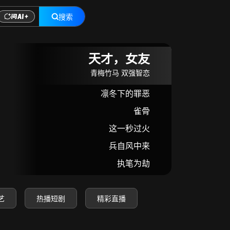
搜索
在线观看
天才，女友
青梅竹马 双强智恋
凛冬下的罪恶
雀骨
这一秒过火
兵自风中来
执笔为劫
艺
热播短剧
精彩直播