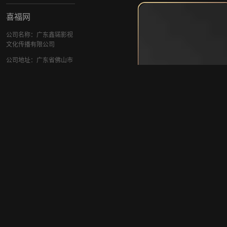
喜福网
公司名称：广东鑫锘影视
文化传播有限公司
公司地址：广东省佛山市
南海区桂城街道南海大道
北57号南海新闻中心大楼
十九层1912室
联系方式
|
网站地图
|
用户协议
|
隐私政
策
|
本网站用字经北大
方正电子有限公司授权许
可
版权所有 © contentchin
a.com
|
粤ICP备1002
3915号
|
信息网络传
播视听节目许可证19082
89号
违法和不良信息举报电
话：400-0000-2345