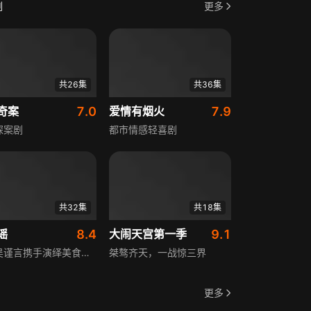
剧
更多
共26集
共36集
奇案
7.0
爱情有烟火
7.9
探案剧
都市情感轻喜剧
共32集
共18集
谣
8.4
大闹天宫第一季
9.1
许凯吴谨言携手演绎美食传奇
桀骜齐天，一战惊三界
更多