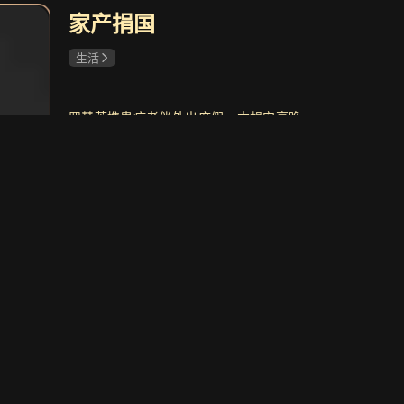
家产捐国
共26集
共32集
生活
下的罪恶
7.7
战长沙
9.2
凶案 踏雪擒凶
近代抗战家庭剧
罗慧芳携患病老伴外出度假，本想安享晚
年，却遭养子纪云舟及其女友许青青的百
般羞辱与伤害。纪云舟觊觎家产，表面伪
装孝心，暗中逼迫罗慧芳签下股权转让
共12集
共29集
书。罗慧芳心灰意冷，毅然将全部家产捐
将至
8.4
九个弹孔
6.4
立即看
给国家，彻底收回对养子的所有给予。最
悬疑情感剧
革命战争题材剧
终纪云舟因违法入狱，追悔莫及。而罗慧
芳在国家庇护下，与老伴相濡以沫，平静
度过余生。