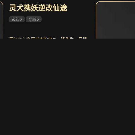
灵犬携妖逆改仙途
共43集
玄幻
穿越
卧底归来
7.8
凛冬
刑侦缉毒剧
连环
意外穿入修真书本的白九，降生为一只弱
小土狗，被濒临灭门的坐忘峰峰主萧云收
为弟子。她靠着内心吐槽原著剧情保全自
身，殊不知全师门大妖皆能洞悉她的心
共12集
声，将她视作打破宗门覆灭宿命的关键。
唐人街探案
7.6
昨夜
立即看
天资出众的原女主楚鱼晚心生嫉恨，屡次
悬疑探案剧
都市
暗中构陷白九，次次都被师尊与师兄师姐
出手阻拦。下山历练途中，白九卷入离奇
凡人失踪案，遭遇隐秘强敌。她与师门羁
绊日渐深厚，最终携手一众妖族长辈直面
楚鱼晚，决意扭转坐忘峰覆灭结局，搅动
整个修真界格局。