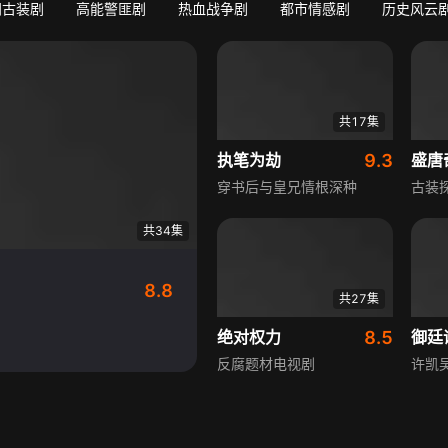
门古装剧
高能警匪剧
热血战争剧
都市情感剧
历史风云
共17集
执笔为劫
9.3
盛唐
穿书后与皇兄情根深种
古装
共34集
8.8
共27集
绝对权力
8.5
御廷
反腐题材电视剧